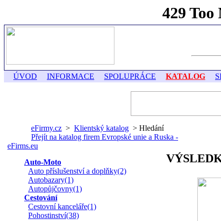
ÚVOD
INFORMACE
SPOLUPRÁCE
KATALOG
S
eFirmy.cz
>
Klientský katalog
> Hledání
Přejít na katalog firem Evropské unie a Ruska -
eFirms.eu
VÝSLEDK
Auto-Moto
Auto příslušenství a doplňky(2)
Autobazary(1)
Autopůjčovny(1)
Cestování
Cestovní kanceláře(1)
Pohostinství(38)