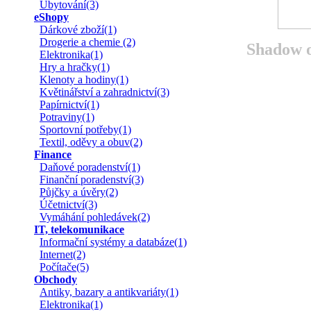
Ubytování(3)
eShopy
Dárkové zboží(1)
Drogerie a chemie (2)
Shadow o
Elektronika(1)
Hry a hračky(1)
Klenoty a hodiny(1)
Květinářství a zahradnictví(3)
Papírnictví(1)
Potraviny(1)
Sportovní potřeby(1)
Textil, oděvy a obuv(2)
Finance
Daňové poradenství(1)
Finanční poradenství(3)
Půjčky a úvěry(2)
Účetnictví(3)
Vymáhání pohledávek(2)
IT, telekomunikace
Informační systémy a databáze(1)
Internet(2)
Počítače(5)
Obchody
Antiky, bazary a antikvariáty(1)
Elektronika(1)