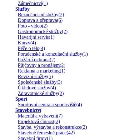
Zámečnictví(1)
Služby
Bezpečnostní služby(2)
Doprava a přeprava(6)
Foto - video(2)
Gastronomické služby(2)
Havarijní servis(1)
Kurzy(4)
Péče o tělo(4)
Poradenské a konzultační služby(1)
Požární ochrana(2)
Půjčovny a pronájem(2)
Reklama a marketing(1)
Revizní služby(5)
Společenské služby(3)
Úklidové služby(4)
Zdravotnické služby(2)
Sport
Sportovní centra a sportoviště(4)
Stavebnictví
Materiál a vybavení(7)
Projektová činnost(2)
Stavba, výstavba a rekonstrukce(2)
Stavebně řemeslné práce(42)
Stavební firmy(1)