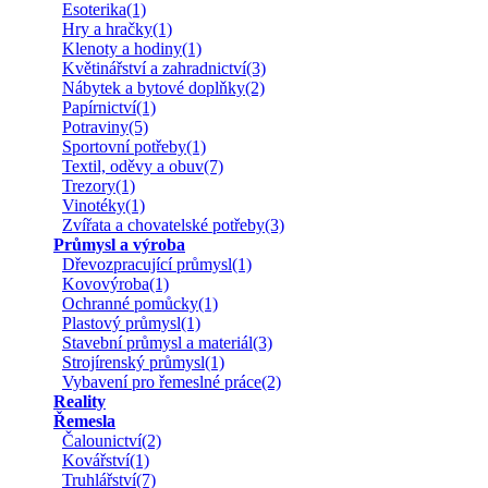
Esoterika(1)
Hry a hračky(1)
Klenoty a hodiny(1)
Květinářství a zahradnictví(3)
Nábytek a bytové doplňky(2)
Papírnictví(1)
Potraviny(5)
Sportovní potřeby(1)
Textil, oděvy a obuv(7)
Trezory(1)
Vinotéky(1)
Zvířata a chovatelské potřeby(3)
Průmysl a výroba
Dřevozpracující průmysl(1)
Kovovýroba(1)
Ochranné pomůcky(1)
Plastový průmysl(1)
Stavební průmysl a materiál(3)
Strojírenský průmysl(1)
Vybavení pro řemeslné práce(2)
Reality
Řemesla
Čalounictví(2)
Kovářství(1)
Truhlářství(7)