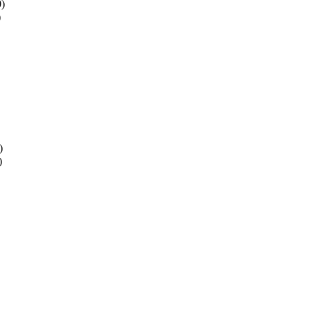
)
)
)
)