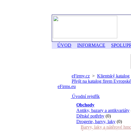
ÚVOD
INFORMACE
SPOLUP
eFirmy.cz
>
Klientský katalog
Přejít na katalog firem Evropské
eFirms.eu
Úvodní rejstřík
Obchody
Antiky, bazary a antikvariáty
Dětské potřeby
(0)
Drogerie, barvy, laky
(0)
Barvy, laky a nátěrové hm