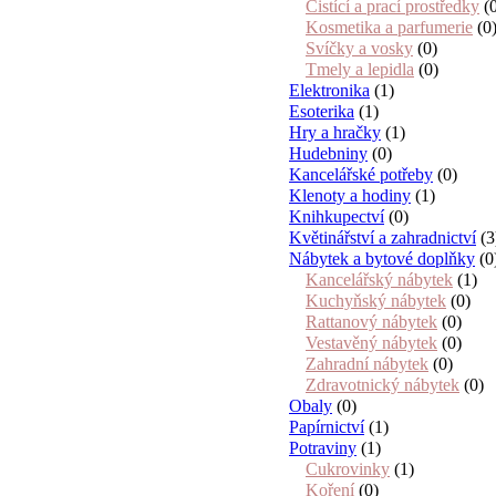
Čistící a prací prostředky
(0
Kosmetika a parfumerie
(0
Svíčky a vosky
(0)
Tmely a lepidla
(0)
Elektronika
(1)
Esoterika
(1)
Hry a hračky
(1)
Hudebniny
(0)
Kancelářské potřeby
(0)
Klenoty a hodiny
(1)
Knihkupectví
(0)
Květinářství a zahradnictví
(3
Nábytek a bytové doplňky
(0
Kancelářský nábytek
(1)
Kuchyňský nábytek
(0)
Rattanový nábytek
(0)
Vestavěný nábytek
(0)
Zahradní nábytek
(0)
Zdravotnický nábytek
(0)
Obaly
(0)
Papírnictví
(1)
Potraviny
(1)
Cukrovinky
(1)
Koření
(0)