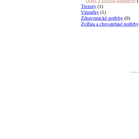
Obuv a kožená galanterie
(
Trezory
(1)
Vinotéky
(1)
Zdravotnické potřeby
(0)
Zvířata a chovatelské potřeby