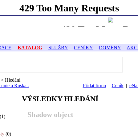
RÁCE
KATALOG
SLUŽBY
CENÍKY
DOMÉNY
AKC
> Hledání
 unie a Ruska -
Přidat firmu
|
Ceník
|
eNa
VÝSLEDKY HLEDÁNÍ
Shadow object
(1)
oty
(0)