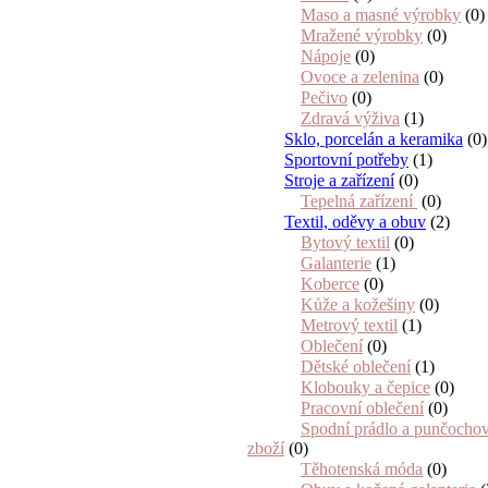
Maso a masné výrobky
(0)
Mražené výrobky
(0)
Nápoje
(0)
Ovoce a zelenina
(0)
Pečivo
(0)
Zdravá výživa
(1)
Sklo, porcelán a keramika
(0)
Sportovní potřeby
(1)
Stroje a zařízení
(0)
Tepelná zařízení
(0)
Textil, oděvy a obuv
(2)
Bytový textil
(0)
Galanterie
(1)
Koberce
(0)
Kůže a kožešiny
(0)
Metrový textil
(1)
Oblečení
(0)
Dětské oblečení
(1)
Klobouky a čepice
(0)
Pracovní oblečení
(0)
Spodní prádlo a punčocho
zboží
(0)
Těhotenská móda
(0)