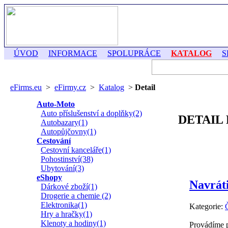
ÚVOD
INFORMACE
SPOLUPRÁCE
KATALOG
S
eFirms.eu
>
eFirmy.cz
>
Katalog
>
Detail
Auto-Moto
Auto příslušenství a doplňky(2)
DETAIL
Autobazary(1)
Autopůjčovny(1)
Cestování
Cestovní kanceláře(1)
Pohostinství(38)
Ubytování(3)
eShopy
Navrát
Dárkové zboží(1)
Drogerie a chemie (2)
Elektronika(1)
Kategorie:
Hry a hračky(1)
Klenoty a hodiny(1)
Provádíme p