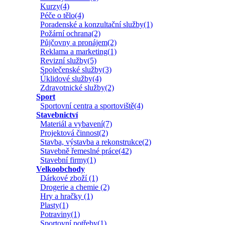
Kurzy(4)
Péče o tělo(4)
Poradenské a konzultační služby(1)
Požární ochrana(2)
Půjčovny a pronájem(2)
Reklama a marketing(1)
Revizní služby(5)
Společenské služby(3)
Úklidové služby(4)
Zdravotnické služby(2)
Sport
Sportovní centra a sportoviště(4)
Stavebnictví
Materiál a vybavení(7)
Projektová činnost(2)
Stavba, výstavba a rekonstrukce(2)
Stavebně řemeslné práce(42)
Stavební firmy(1)
Velkoobchody
Dárkové zboží (1)
Drogerie a chemie (2)
Hry a hračky (1)
Plasty(1)
Potraviny(1)
Sportovní potřeby(1)