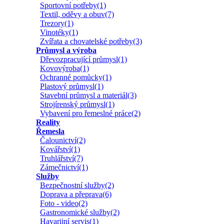
Sportovní potřeby(1)
Textil, oděvy a obuv(7)
Trezory(1)
Vinotéky(1)
Zvířata a chovatelské potřeby(3)
Průmysl a výroba
Dřevozpracující průmysl(1)
Kovovýroba(1)
Ochranné pomůcky(1)
Plastový průmysl(1)
Stavební průmysl a materiál(3)
Strojírenský průmysl(1)
Vybavení pro řemeslné práce(2)
Reality
Řemesla
Čalounictví(2)
Kovářství(1)
Truhlářství(7)
Zámečnictví(1)
Služby
Bezpečnostní služby(2)
Doprava a přeprava(6)
Foto - video(2)
Gastronomické služby(2)
Havarijní servis(1)