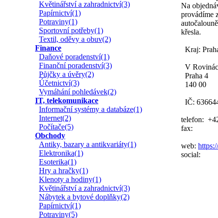
Květinářství a zahradnictví(3)
Na objednáv
Papírnictví(1)
provádíme z
Potraviny(1)
autočalouně
Sportovní potřeby(1)
křesla.
Textil, oděvy a obuv(2)
Finance
Kraj: Prah
Daňové poradenství(1)
Finanční poradenství(3)
V Rovinác
Půjčky a úvěry(2)
Praha 4
Účetnictví(3)
140 00
Vymáhání pohledávek(2)
IT, telekomunikace
IČ: 63664
Informační systémy a databáze(1)
Internet(2)
telefon: +4
Počítače(5)
fax:
Obchody
Antiky, bazary a antikvariáty(1)
web:
https:
Elektronika(1)
social:
Esoterika(1)
Hry a hračky(1)
Klenoty a hodiny(1)
Květinářství a zahradnictví(3)
Nábytek a bytové doplňky(2)
Papírnictví(1)
Potraviny(5)