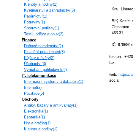
Klenoty a hodiny(1)
Kraj: Liberec
Květinářství a zahradnictví(3)
Papírnictví(1)
Bílý Kostel 
Potraviny(1)
Chrastava
Sportovní potřeby(1)
463 31
Textil, oděvy a obuv(2)
Finance
IČ: 6786897
Daňové poradenství(1)
Finanční poradenství(3)
telefon: +42
Půjčky a úvěry(2)
fax: -
Účetnictví(3)
Vymáhání pohledávek(2)
web:
https://t
IT, telekomunikace
social:
Informační systémy a databáze(1)
Internet(2)
Počítače(5)
Obchody
Antiky, bazary a antikvariáty(1)
Elektronika(1)
Esoterika(1)
Hry a hračky(1)
Klenoty a hodiny(1)