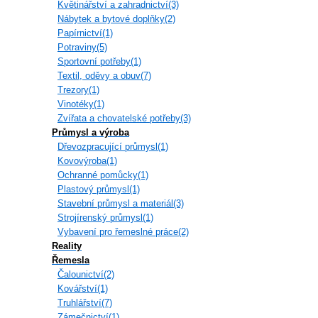
Květinářství a zahradnictví(3)
Nábytek a bytové doplňky(2)
Papírnictví(1)
Potraviny(5)
Sportovní potřeby(1)
Textil, oděvy a obuv(7)
Trezory(1)
Vinotéky(1)
Zvířata a chovatelské potřeby(3)
Průmysl a výroba
Dřevozpracující průmysl(1)
Kovovýroba(1)
Ochranné pomůcky(1)
Plastový průmysl(1)
Stavební průmysl a materiál(3)
Strojírenský průmysl(1)
Vybavení pro řemeslné práce(2)
Reality
Řemesla
Čalounictví(2)
Kovářství(1)
Truhlářství(7)
Zámečnictví(1)