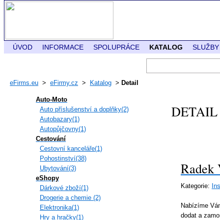
ÚVOD
INFORMACE
SPOLUPRÁCE
KATALOG
SLUŽBY
eFirms.eu
>
eFirmy.cz
>
Katalog
>
Detail
Auto-Moto
DETAIL
Auto příslušenství a doplňky(2)
Autobazary(1)
Autopůjčovny(1)
Cestování
Cestovní kanceláře(1)
Pohostinství(38)
Radek 
Ubytování(3)
eShopy
Kategorie:
Ins
Dárkové zboží(1)
Drogerie a chemie (2)
Nabízíme Vám
Elektronika(1)
dodat a zamon
Hry a hračky(1)