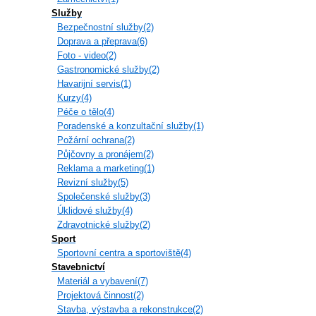
Služby
Bezpečnostní služby(2)
Doprava a přeprava(6)
Foto - video(2)
Gastronomické služby(2)
Havarijní servis(1)
Kurzy(4)
Péče o tělo(4)
Poradenské a konzultační služby(1)
Požární ochrana(2)
Půjčovny a pronájem(2)
Reklama a marketing(1)
Revizní služby(5)
Společenské služby(3)
Úklidové služby(4)
Zdravotnické služby(2)
Sport
Sportovní centra a sportoviště(4)
Stavebnictví
Materiál a vybavení(7)
Projektová činnost(2)
Stavba, výstavba a rekonstrukce(2)