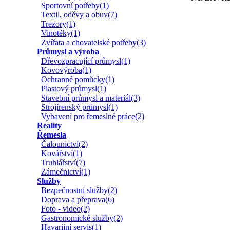
Sportovní potřeby(1)
Textil, oděvy a obuv(7)
Trezory(1)
Vinotéky(1)
Zvířata a chovatelské potřeby(3)
Průmysl a výroba
Dřevozpracující průmysl(1)
Kovovýroba(1)
Ochranné pomůcky(1)
Plastový průmysl(1)
Stavební průmysl a materiál(3)
Strojírenský průmysl(1)
Vybavení pro řemeslné práce(2)
Reality
Řemesla
Čalounictví(2)
Kovářství(1)
Truhlářství(7)
Zámečnictví(1)
Služby
Bezpečnostní služby(2)
Doprava a přeprava(6)
Foto - video(2)
Gastronomické služby(2)
Havarijní servis(1)