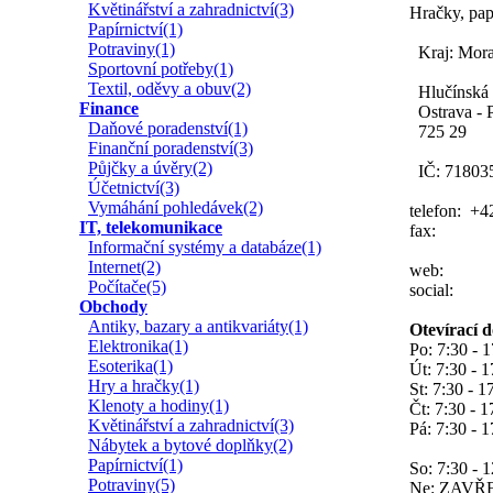
Květinářství a zahradnictví(3)
Hračky, pap
Papírnictví(1)
Potraviny(1)
Kraj: Mora
Sportovní potřeby(1)
Textil, oděvy a obuv(2)
Hlučínská
Finance
Ostrava - P
Daňové poradenství(1)
725 29
Finanční poradenství(3)
Půjčky a úvěry(2)
IČ: 71803
Účetnictví(3)
Vymáhání pohledávek(2)
telefon: +4
IT, telekomunikace
fax:
Informační systémy a databáze(1)
Internet(2)
web:
Počítače(5)
social:
Obchody
Antiky, bazary a antikvariáty(1)
Otevírací 
Elektronika(1)
Po: 7:30 - 
Esoterika(1)
Út: 7:30 - 1
Hry a hračky(1)
St: 7:30 - 1
Klenoty a hodiny(1)
Čt: 7:30 - 1
Květinářství a zahradnictví(3)
Pá: 7:30 - 1
Nábytek a bytové doplňky(2)
Papírnictví(1)
So: 7:30 - 
Potraviny(5)
Ne: ZAVŘ