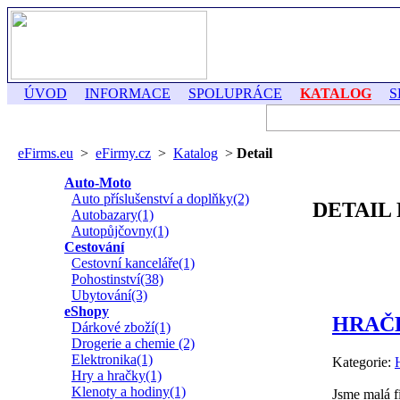
ÚVOD
INFORMACE
SPOLUPRÁCE
KATALOG
S
eFirms.eu
>
eFirmy.cz
>
Katalog
>
Detail
Auto-Moto
Auto příslušenství a doplňky(2)
DETAIL
Autobazary(1)
Autopůjčovny(1)
Cestování
Cestovní kanceláře(1)
Pohostinství(38)
Ubytování(3)
eShopy
HRAČ
Dárkové zboží(1)
Drogerie a chemie (2)
Elektronika(1)
Kategorie:
Hry a hračky(1)
Klenoty a hodiny(1)
Jsme malá f