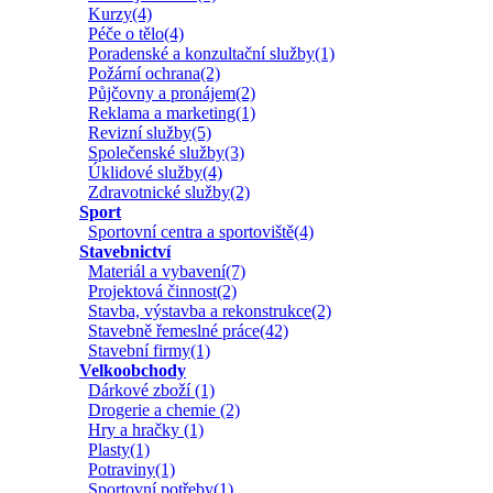
Kurzy(4)
Péče o tělo(4)
Poradenské a konzultační služby(1)
Požární ochrana(2)
Půjčovny a pronájem(2)
Reklama a marketing(1)
Revizní služby(5)
Společenské služby(3)
Úklidové služby(4)
Zdravotnické služby(2)
Sport
Sportovní centra a sportoviště(4)
Stavebnictví
Materiál a vybavení(7)
Projektová činnost(2)
Stavba, výstavba a rekonstrukce(2)
Stavebně řemeslné práce(42)
Stavební firmy(1)
Velkoobchody
Dárkové zboží (1)
Drogerie a chemie (2)
Hry a hračky (1)
Plasty(1)
Potraviny(1)
Sportovní potřeby(1)