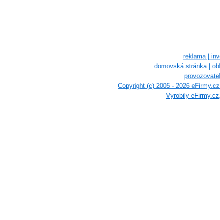
reklama |
inv
domovská stránka |
ob
provozovatel
Copyright (c) 2005 - 2026 eFirmy.c
Vyrobily eFirmy.