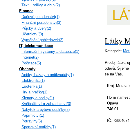
Textil, oděvy a obuv(2)
Finance
Daňové poradenství(1)
Finanční poradenství(3)
Půjčky a úvěry(2)
Účetnictví(3)
Látky M
Vymáhání pohledávek(2)
IT, telekomunikace
Kategorie:
Metr
Informační systémy a databáze(1)
Internet(2)
Prodej látek, 
Počítače(5)
oděvů. Šijeme 
Obchody
se na Vás.
Antiky, bazary a antikvariáty(1)
Elektronika(1)
Kraj: Moravsk
Esoterika(1)
Hry a hračky(1)
Horní náměstí
Klenoty a hodiny(1)
Opava
Květinářství a zahradnictví(3)
746 01
Nábytek a bytové doplňky(2)
Papírnictví(1)
IČ: 73904074
Potraviny(5)
Sportovní potřeby(1)