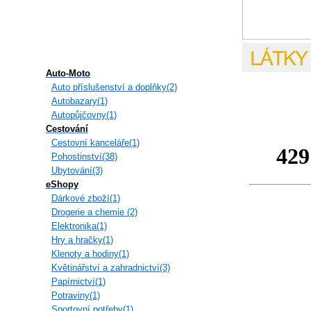
Auto-Moto
Auto příslušenství a doplňky(2)
Autobazary(1)
Autopůjčovny(1)
Cestování
Cestovní kanceláře(1)
Pohostinství(38)
Ubytování(3)
eShopy
Dárkové zboží(1)
Drogerie a chemie (2)
Elektronika(1)
Hry a hračky(1)
Klenoty a hodiny(1)
Květinářství a zahradnictví(3)
Papírnictví(1)
Potraviny(1)
Sportovní potřeby(1)