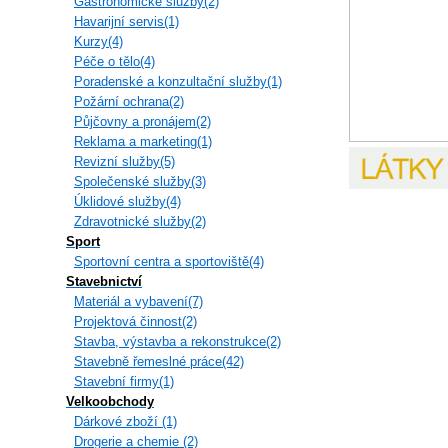
Gastronomické služby(2)
Havarijní servis(1)
Kurzy(4)
Péče o tělo(4)
Poradenské a konzultační služby(1)
Požární ochrana(2)
Půjčovny a pronájem(2)
Reklama a marketing(1)
Revizní služby(5)
Společenské služby(3)
Úklidové služby(4)
Zdravotnické služby(2)
Sport
Sportovní centra a sportoviště(4)
Stavebnictví
Materiál a vybavení(7)
Projektová činnost(2)
Stavba, výstavba a rekonstrukce(2)
Stavebně řemeslné práce(42)
Stavební firmy(1)
Velkoobchody
Dárkové zboží (1)
Drogerie a chemie (2)