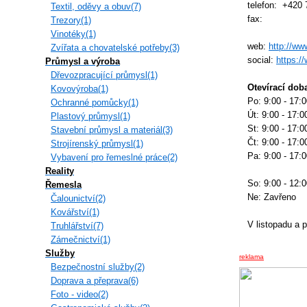
telefon: +420 
Textil, oděvy a obuv(7)
fax:
Trezory(1)
Vinotéky(1)
web:
http://w
Zvířata a chovatelské potřeby(3)
social:
https:
Průmysl a výroba
Dřevozpracující průmysl(1)
Otevírací dob
Kovovýroba(1)
Po: 9:00 - 17:
Ochranné pomůcky(1)
Út: 9:00 - 17:0
Plastový průmysl(1)
St: 9:00 - 17:0
Stavební průmysl a materiál(3)
Čt: 9:00 - 17:0
Strojírenský průmysl(1)
Pa: 9:00 - 17:
Vybavení pro řemeslné práce(2)
Reality
So: 9:00 - 12:
Řemesla
Ne: Zavřeno
Čalounictví(2)
Kovářství(1)
V listopadu a 
Truhlářství(7)
Zámečnictví(1)
Služby
reklama
Bezpečnostní služby(2)
Doprava a přeprava(6)
Foto - video(2)