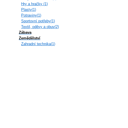
Hry a hračky (1)
Plasty(1)
Potraviny(1)
Sportovní potřeby(1)
Textil, oděvy a obuv(2)
Zábava
Zemědělství
Zahradní technika(1)