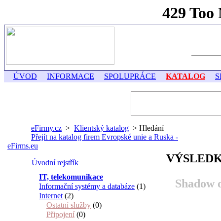
ÚVOD
INFORMACE
SPOLUPRÁCE
KATALOG
S
eFirmy.cz
>
Klientský katalog
> Hledání
Přejít na katalog firem Evropské unie a Ruska -
eFirms.eu
VÝSLEDK
Úvodní rejstřík
IT, telekomunikace
Shadow o
Informační systémy a databáze
(1)
Internet
(2)
Ostatní služby
(0)
Připojení
(0)