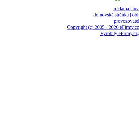
reklama |
inv
domovská stránka |
obl
provozovatel
Copyright (c) 2005 - 2026 eFirmy.cz
Vyrobily eFirmy.c