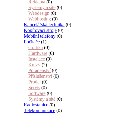
Reklama
(0)
Systémy a sítě
(0)
Webdesign
(0)
Webhosting
(0)
Kancelářská technika
(0)
Kopírovací stroje
(0)
Mobilní telefony
(0)
Počítače
(1)
Grafika
(0)
Hardware
(0)
Instalace
(0)
Kurzy
(2)
Poradenství
(0)
Příslušenství
(0)
Prodej
(0)
Servis
(0)
Software
(0)
Systémy a sítě
(0)
Radiostanice
(0)
Telekomunikace
(0)