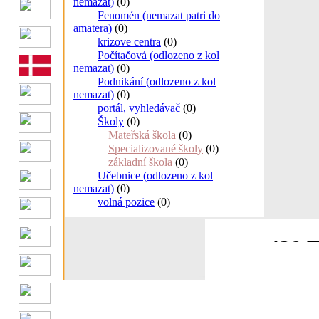
nemazat)
(0)
Fenomén (nemazat patri do
amatera)
(0)
krizove centra
(0)
Počítačová (odlozeno z kol
nemazat)
(0)
Podnikání (odlozeno z kol
nemazat)
(0)
portál, vyhledávač
(0)
Školy
(0)
Mateřská škola
(0)
Specializované školy
(0)
základní škola
(0)
Učebnice (odlozeno z kol
nemazat)
(0)
volná pozice
(0)