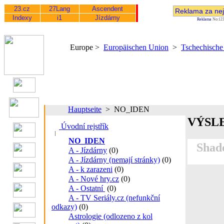
Europe >
Europäischen Union
>
Tschechische
Hauptseite
> NO_IDEN
VÝSL
Úvodní rejstřík
NO_IDEN
Shado
A - Jízdárny
(0)
A - Jízdárny (nemají stránky)
(0)
A - k zarazeni
(0)
A - Nové hry.cz
(0)
A - Ostatní
(0)
A - TV Seriály.cz (nefunkční
odkazy)
(0)
Astrologie (odlozeno z kol