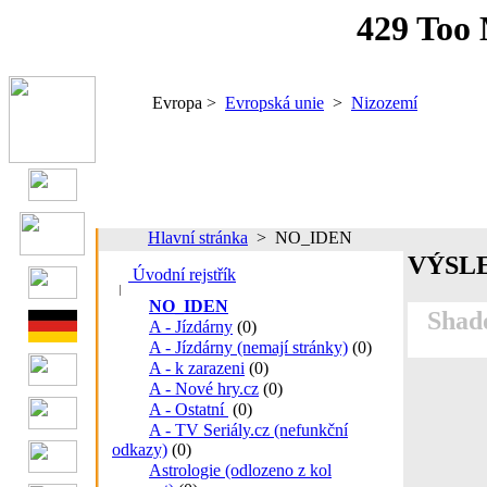
Evropa >
Evropská unie
>
Nizozemí
Hlavní stránka
> NO_IDEN
VÝSL
Úvodní rejstřík
NO_IDEN
Shado
A - Jízdárny
(0)
A - Jízdárny (nemají stránky)
(0)
A - k zarazeni
(0)
A - Nové hry.cz
(0)
A - Ostatní
(0)
A - TV Seriály.cz (nefunkční
odkazy)
(0)
Astrologie (odlozeno z kol