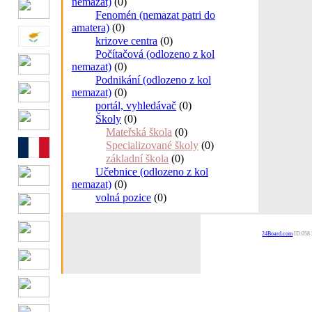
nemazat)
(0)
Fenomén (nemazat patri do
amatera)
(0)
krizove centra
(0)
Počítačová (odlozeno z kol
nemazat)
(0)
Podnikání (odlozeno z kol
nemazat)
(0)
portál, vyhledávač
(0)
Školy
(0)
Mateřská škola
(0)
Specializované školy
(0)
základní škola
(0)
Učebnice (odlozeno z kol
nemazat)
(0)
volná pozice
(0)