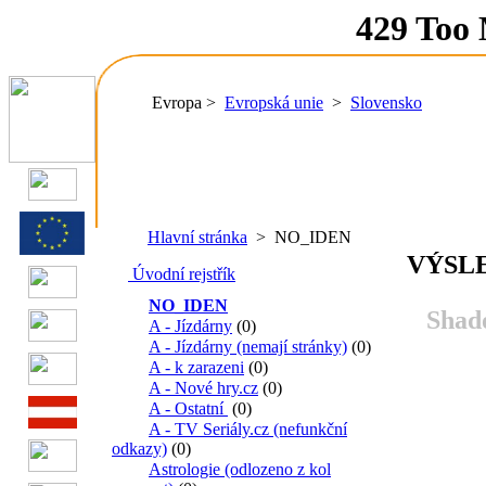
Evropa >
Evropská unie
>
Slovensko
Hlavní stránka
> NO_IDEN
VÝSL
Úvodní rejstřík
NO_IDEN
Shado
A - Jízdárny
(0)
A - Jízdárny (nemají stránky)
(0)
A - k zarazeni
(0)
A - Nové hry.cz
(0)
A - Ostatní
(0)
A - TV Seriály.cz (nefunkční
odkazy)
(0)
Astrologie (odlozeno z kol