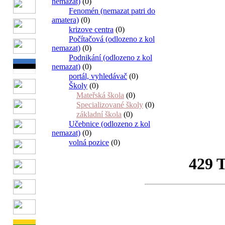
nemazat)
(0)
Fenomén (nemazat patri do
amatera)
(0)
krizove centra
(0)
Počítačová (odlozeno z kol
nemazat)
(0)
Podnikání (odlozeno z kol
nemazat)
(0)
portál, vyhledávač
(0)
Školy
(0)
Mateřská škola
(0)
Specializované školy
(0)
základní škola
(0)
Učebnice (odlozeno z kol
nemazat)
(0)
volná pozice
(0)