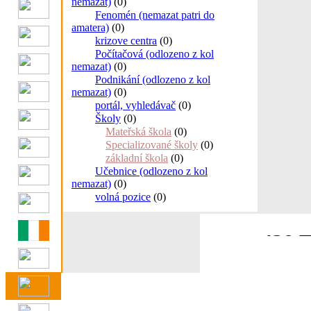
nemazat)
(0)
Fenomén (nemazat patri do
amatera)
(0)
krizove centra
(0)
Počítačová (odlozeno z kol
nemazat)
(0)
Podnikání (odlozeno z kol
nemazat)
(0)
portál, vyhledávač
(0)
Školy
(0)
Mateřská škola
(0)
Specializované školy
(0)
základní škola
(0)
Učebnice (odlozeno z kol
nemazat)
(0)
volná pozice
(0)