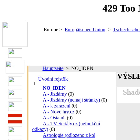
Europe >
Europäischen Union
>
Tschechische
Hauptseite
> NO_IDEN
VÝSL
Úvodní rejstřík
NO_IDEN
Shado
A - Jízdárny
(0)
A - Jízdárny (nemají stránky)
(0)
A - k zarazeni
(0)
A - Nové hry.cz
(0)
A - Ostatní
(0)
A - TV Seriály.cz (nefunkční
odkazy)
(0)
Astrologie (odlozeno z kol