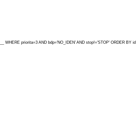
_ WHERE priorita=3 AND bdp='NO_IDEN' AND stop!='STOP' ORDER BY id DE