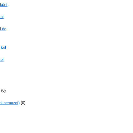
nkční
kol
i do
 kol
ol
(0)
ol nemazat)
(0)