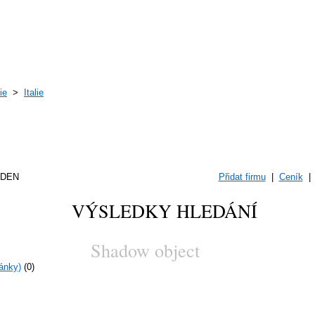
ie
>
Italie
DEN
Přidat firmu
|
Ceník
VÝSLEDKY HLEDÁNÍ
Shadow object
ránky)
(0)