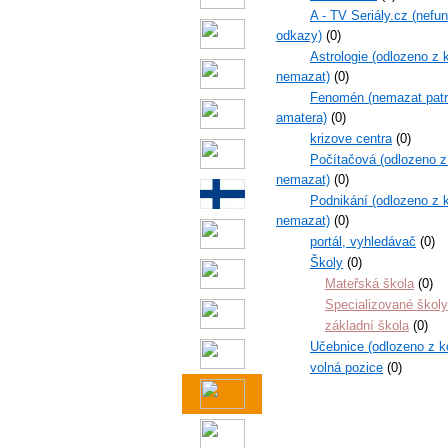
A - TV Seriály.cz (nefu
odkazy)
(0)
Astrologie (odlozeno z 
nemazat)
(0)
Fenomén (nemazat patr
amatera)
(0)
krizove centra
(0)
Počítačová (odlozeno z
nemazat)
(0)
Podnikání (odlozeno z k
nemazat)
(0)
portál, vyhledávač
(0)
Školy
(0)
Mateřská škola
(0)
Specializované školy
základní škola
(0)
Učebnice (odlozeno z k
volná pozice
(0)