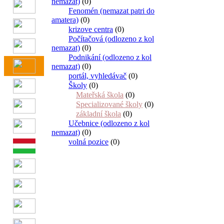
nemazat)
(0)
Fenomén (nemazat patri do
amatera)
(0)
krizove centra
(0)
Počítačová (odlozeno z kol
nemazat)
(0)
Podnikání (odlozeno z kol
nemazat)
(0)
portál, vyhledávač
(0)
Školy
(0)
Mateřská škola
(0)
Specializované školy
(0)
základní škola
(0)
Učebnice (odlozeno z kol
nemazat)
(0)
volná pozice
(0)