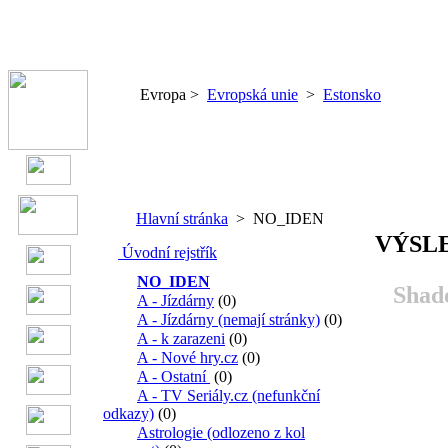
Evropa >
Evropská unie
>
Estonsko
Hlavní stránka
> NO_IDEN
VÝSL
Úvodní rejstřík
NO_IDEN
Shado
A - Jízdárny
(0)
A - Jízdárny (nemají stránky)
(0)
A - k zarazeni
(0)
A - Nové hry.cz
(0)
A - Ostatní
(0)
A - TV Seriály.cz (nefunkční
odkazy)
(0)
Astrologie (odlozeno z kol