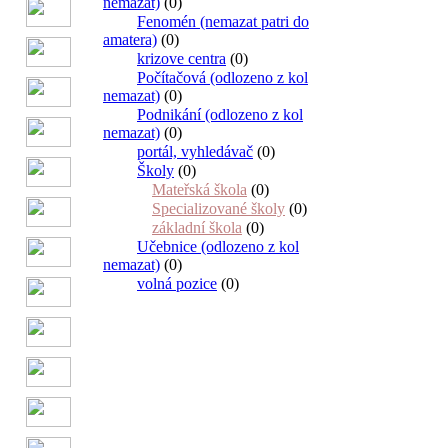
nemazat)
(0)
Fenomén (nemazat patri do
amatera)
(0)
krizove centra
(0)
Počítačová (odlozeno z kol
nemazat)
(0)
Podnikání (odlozeno z kol
nemazat)
(0)
portál, vyhledávač
(0)
Školy
(0)
Mateřská škola
(0)
Specializované školy
(0)
základní škola
(0)
Učebnice (odlozeno z kol
nemazat)
(0)
volná pozice
(0)