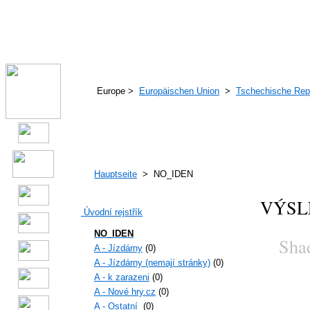
Europe >
Europäischen Union
>
Tschechische Rep
Hauptseite
> NO_IDEN
VÝSL
Úvodní rejstřík
NO_IDEN
Shado
A - Jízdárny
(0)
A - Jízdárny (nemají stránky)
(0)
A - k zarazeni
(0)
A - Nové hry.cz
(0)
A - Ostatní
(0)