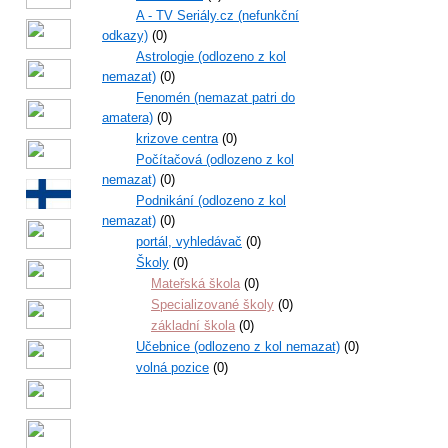
A - TV Seriály.cz (nefunkční
odkazy)
(0)
Astrologie (odlozeno z kol
nemazat)
(0)
Fenomén (nemazat patri do
amatera)
(0)
krizove centra
(0)
Počítačová (odlozeno z kol
nemazat)
(0)
Podnikání (odlozeno z kol
nemazat)
(0)
portál, vyhledávač
(0)
Školy
(0)
Mateřská škola
(0)
Specializované školy
(0)
základní škola
(0)
Učebnice (odlozeno z kol nemazat)
(0)
volná pozice
(0)