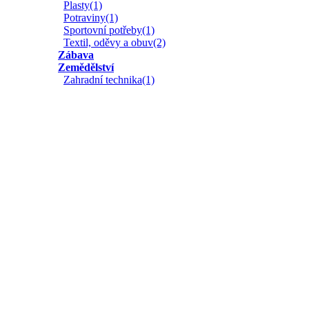
Plasty(1)
Potraviny(1)
Sportovní potřeby(1)
Textil, oděvy a obuv(2)
Zábava
Zemědělství
Zahradní technika(1)