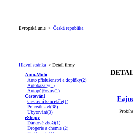
Evropská unie >
Česká republika
Hlavní stránka
> Detail firmy
DETAI
Auto-Moto
Auto příslušenství a doplňky(2)
Autobazary(1)
Autopůjčovny(1)
Cestování
Fajn
Cestovní kanceláře(1)
Pohostinství(38)
Probíhá
Ubytování(3)
eShopy
Dárkové zboží(1)
Drogerie a chemie (2)