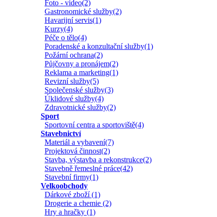
Foto - video(2)
Gastronomické služby(2)
Havarijní servis(1)
Kurzy(4)
Péče o tělo(4)
Poradenské a konzultační služby(1)
Požární ochrana(2)
Půjčovny a pronájem(2)
Reklama a marketing(1)
Revizní služby(5)
Společenské služby(3)
Úklidové služby(4)
Zdravotnické služby(2)
Sport
Sportovní centra a sportoviště(4)
Stavebnictví
Materiál a vybavení(7)
Projektová činnost(2)
Stavba, výstavba a rekonstrukce(2)
Stavebně řemeslné práce(42)
Stavební firmy(1)
Velkoobchody
Dárkové zboží (1)
Drogerie a chemie (2)
Hry a hračky (1)