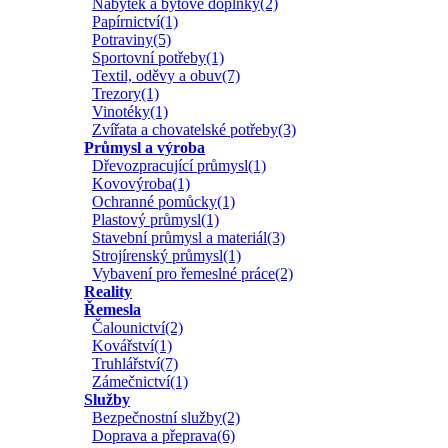
Nábytek a bytové doplňky(2)
Papírnictví(1)
Potraviny(5)
Sportovní potřeby(1)
Textil, oděvy a obuv(7)
Trezory(1)
Vinotéky(1)
Zvířata a chovatelské potřeby(3)
Průmysl a výroba
Dřevozpracující průmysl(1)
Kovovýroba(1)
Ochranné pomůcky(1)
Plastový průmysl(1)
Stavební průmysl a materiál(3)
Strojírenský průmysl(1)
Vybavení pro řemeslné práce(2)
Reality
Řemesla
Čalounictví(2)
Kovářství(1)
Truhlářství(7)
Zámečnictví(1)
Služby
Bezpečnostní služby(2)
Doprava a přeprava(6)