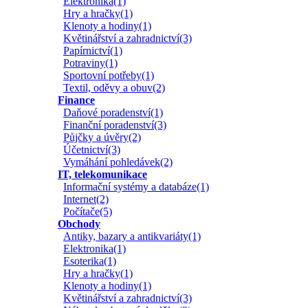
Elektronika(1)
Hry a hračky(1)
Klenoty a hodiny(1)
Květinářství a zahradnictví(3)
Papírnictví(1)
Potraviny(1)
Sportovní potřeby(1)
Textil, oděvy a obuv(2)
Finance
Daňové poradenství(1)
Finanční poradenství(3)
Půjčky a úvěry(2)
Účetnictví(3)
Vymáhání pohledávek(2)
IT, telekomunikace
Informační systémy a databáze(1)
Internet(2)
Počítače(5)
Obchody
Antiky, bazary a antikvariáty(1)
Elektronika(1)
Esoterika(1)
Hry a hračky(1)
Klenoty a hodiny(1)
Květinářství a zahradnictví(3)