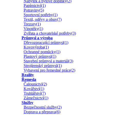
Nábytek a bytové doplňky(2)
Papírnictví(1)
Potraviny(5)
Sportovní potřeby(1)
Textil, oděvy a obuv(7)
Trezory(1)
Vinotéky(1)
Zvířata a chovatelské potřeby(3)
Průmysl a výroba
Dřevozpracující průmysl(1)
Kovovýroba(1)
Ochranné pomůcky(1)
Plastový průmysl(1)
Stavební průmysl a materiál(3)
Strojírenský průmysl(1)
Vybavení pro řemeslné práce(2)
Reality
Řemesla
Čalounictví(2)
Kovářství(1)
Truhlářství(7)
Zámečnictví(1)
Služby
Bezpečnostní služby(2)
Doprava a přeprava(6)