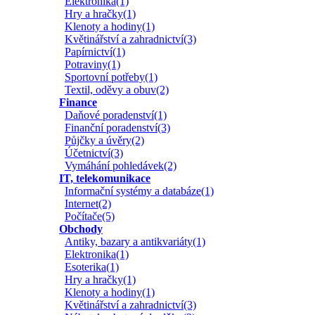
Elektronika(1)
Hry a hračky(1)
Klenoty a hodiny(1)
Květinářství a zahradnictví(3)
Papírnictví(1)
Potraviny(1)
Sportovní potřeby(1)
Textil, oděvy a obuv(2)
Finance
Daňové poradenství(1)
Finanční poradenství(3)
Půjčky a úvěry(2)
Účetnictví(3)
Vymáhání pohledávek(2)
IT, telekomunikace
Informační systémy a databáze(1)
Internet(2)
Počítače(5)
Obchody
Antiky, bazary a antikvariáty(1)
Elektronika(1)
Esoterika(1)
Hry a hračky(1)
Klenoty a hodiny(1)
Květinářství a zahradnictví(3)