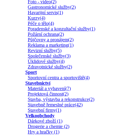
Foto - video(2)
Gastronomické služby(2)
Havarijní servis(1)
Kurzy(4)
Péče o tělo(4)
Poradenské a konzultační služby(1)
Požární ochrana(2)
Půjčovny a pronájem(2)
Reklama a marketing(1)
Revizní služby(5)
Společenské služby(3)
Úklidové služby(4)
Zdravotnické služby(2)
Sport
Sportovní centra a sportoviště(4)
Stavebnictví
Materiál a vybavení(7)
Projektová činnost(2)
Stavba, výstavba a rekonstrukce(2)
Stavebně řemeslné práce(42)
Stavební firmy(1)
Velkoobchody
Dárkové zboží (1)
Drogerie a chemie (2)
Hry a hračky (1)