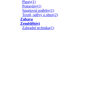
Plasty(1)
Potraviny(1)
Sportovní potřeby(1)
Textil, oděvy a obuv(2)
Zábava
Zemědělství
Zahradní technika(1)