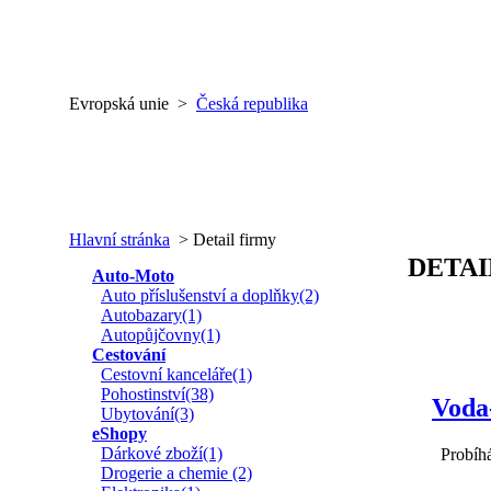
Evropská unie >
Česká republika
Hlavní stránka
> Detail firmy
DETAI
Auto-Moto
Auto příslušenství a doplňky(2)
Autobazary(1)
Autopůjčovny(1)
Cestování
Cestovní kanceláře(1)
Pohostinství(38)
Voda
Ubytování(3)
eShopy
Dárkové zboží(1)
Probíhá
Drogerie a chemie (2)