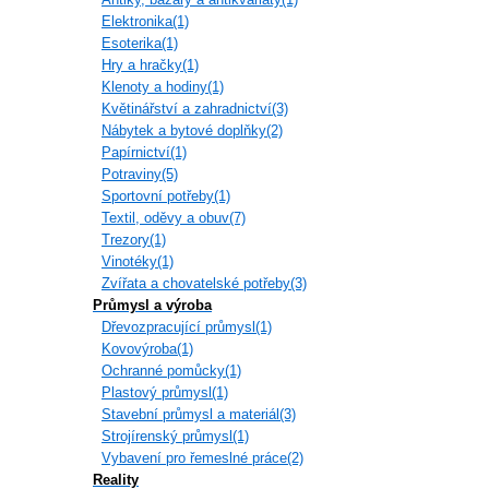
Elektronika(1)
Esoterika(1)
Hry a hračky(1)
Klenoty a hodiny(1)
Květinářství a zahradnictví(3)
Nábytek a bytové doplňky(2)
Papírnictví(1)
Potraviny(5)
Sportovní potřeby(1)
Textil, oděvy a obuv(7)
Trezory(1)
Vinotéky(1)
Zvířata a chovatelské potřeby(3)
Průmysl a výroba
Dřevozpracující průmysl(1)
Kovovýroba(1)
Ochranné pomůcky(1)
Plastový průmysl(1)
Stavební průmysl a materiál(3)
Strojírenský průmysl(1)
Vybavení pro řemeslné práce(2)
Reality