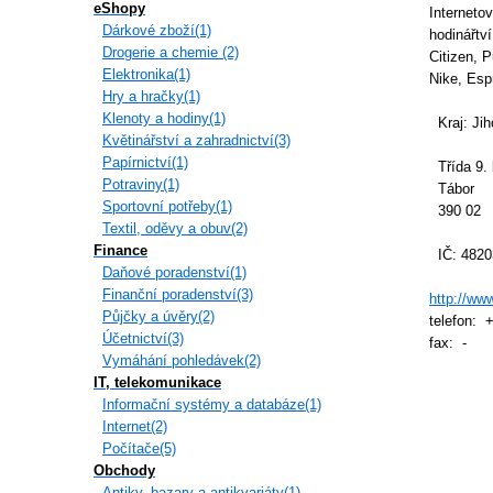
eShopy
Internetov
Dárkové zboží(1)
hodinářtv
Drogerie a chemie (2)
Citizen, 
Elektronika(1)
Nike, Espr
Hry a hračky(1)
Klenoty a hodiny(1)
Kraj: Jih
Květinářství a zahradnictví(3)
Papírnictví(1)
Třída 9. 
Potraviny(1)
Tábor
Sportovní potřeby(1)
390 02
Textil, oděvy a obuv(2)
Finance
IČ: 4820
Daňové poradenství(1)
Finanční poradenství(3)
http://www
Půjčky a úvěry(2)
telefon: 
Účetnictví(3)
fax: -
Vymáhání pohledávek(2)
IT, telekomunikace
Informační systémy a databáze(1)
Internet(2)
Počítače(5)
Obchody
Antiky, bazary a antikvariáty(1)