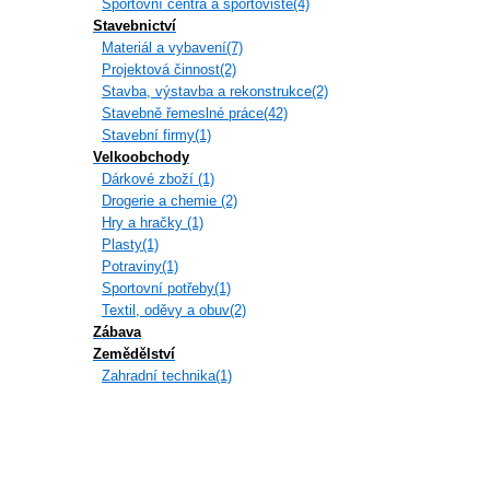
Sportovní centra a sportoviště(4)
Stavebnictví
Materiál a vybavení(7)
Projektová činnost(2)
Stavba, výstavba a rekonstrukce(2)
Stavebně řemeslné práce(42)
Stavební firmy(1)
Velkoobchody
Dárkové zboží (1)
Drogerie a chemie (2)
Hry a hračky (1)
Plasty(1)
Potraviny(1)
Sportovní potřeby(1)
Textil, oděvy a obuv(2)
Zábava
Zemědělství
Zahradní technika(1)