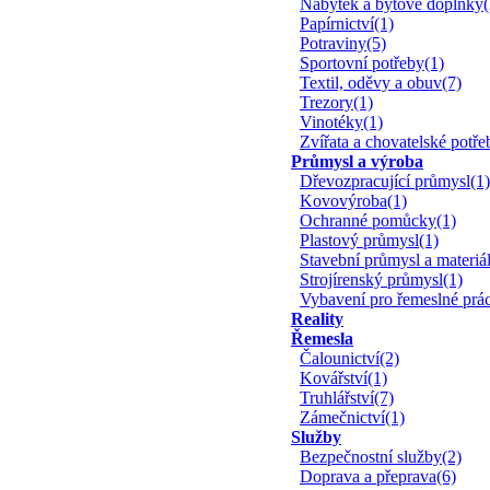
Nábytek a bytové doplňky(
Papírnictví(1)
Potraviny(5)
Sportovní potřeby(1)
Textil, oděvy a obuv(7)
Trezory(1)
Vinotéky(1)
Zvířata a chovatelské potře
Průmysl a výroba
Dřevozpracující průmysl(1)
Kovovýroba(1)
Ochranné pomůcky(1)
Plastový průmysl(1)
Stavební průmysl a materiál
Strojírenský průmysl(1)
Vybavení pro řemeslné prá
Reality
Řemesla
Čalounictví(2)
Kovářství(1)
Truhlářství(7)
Zámečnictví(1)
Služby
Bezpečnostní služby(2)
Doprava a přeprava(6)