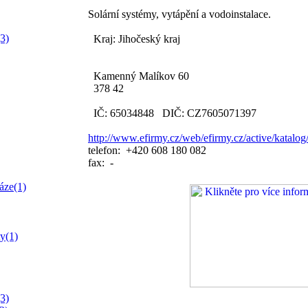
Solární systémy, vytápění a vodoinstalace.
(3)
Kraj: Jihočeský kraj
Kamenný Malíkov 60
378 42
IČ: 65034848 DIČ: CZ7605071397
http://www.efirmy.cz/web/efirmy.cz/active/katalog
telefon: +420 608 180 082
fax: -
áze(1)
ty(1)
(3)