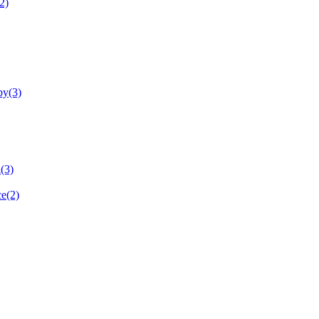
2)
by(3)
(3)
ce(2)