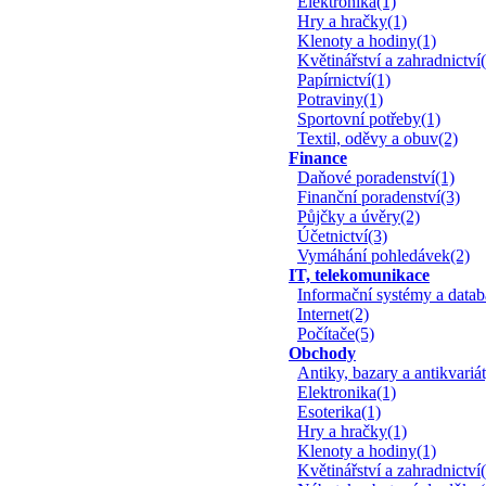
Elektronika(1)
Hry a hračky(1)
Klenoty a hodiny(1)
Květinářství a zahradnictví
Papírnictví(1)
Potraviny(1)
Sportovní potřeby(1)
Textil, oděvy a obuv(2)
Finance
Daňové poradenství(1)
Finanční poradenství(3)
Půjčky a úvěry(2)
Účetnictví(3)
Vymáhání pohledávek(2)
IT, telekomunikace
Informační systémy a datab
Internet(2)
Počítače(5)
Obchody
Antiky, bazary a antikvariá
Elektronika(1)
Esoterika(1)
Hry a hračky(1)
Klenoty a hodiny(1)
Květinářství a zahradnictví