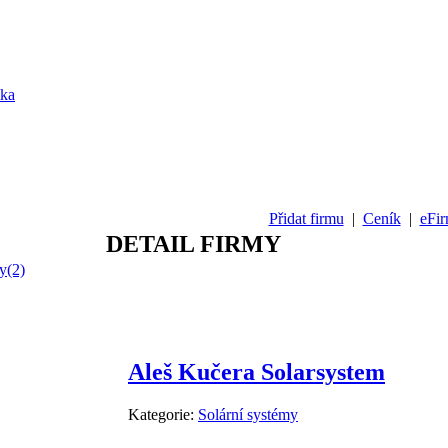
ika
Přidat firmu
|
Ceník
|
eFir
DETAIL FIRMY
y(2)
Aleš Kučera Solarsystem
Kategorie:
Solární systémy