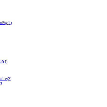
lužby(1)
tě(4)
rukce(2)
2)