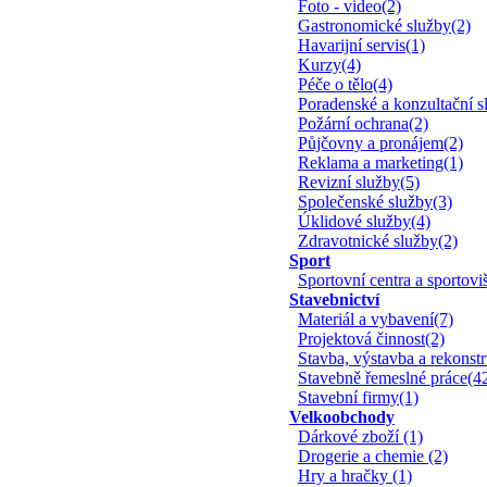
Foto - video(2)
Gastronomické služby(2)
Havarijní servis(1)
Kurzy(4)
Péče o tělo(4)
Poradenské a konzultační s
Požární ochrana(2)
Půjčovny a pronájem(2)
Reklama a marketing(1)
Revizní služby(5)
Společenské služby(3)
Úklidové služby(4)
Zdravotnické služby(2)
Sport
Sportovní centra a sportoviš
Stavebnictví
Materiál a vybavení(7)
Projektová činnost(2)
Stavba, výstavba a rekonst
Stavebně řemeslné práce(4
Stavební firmy(1)
Velkoobchody
Dárkové zboží (1)
Drogerie a chemie (2)
Hry a hračky (1)