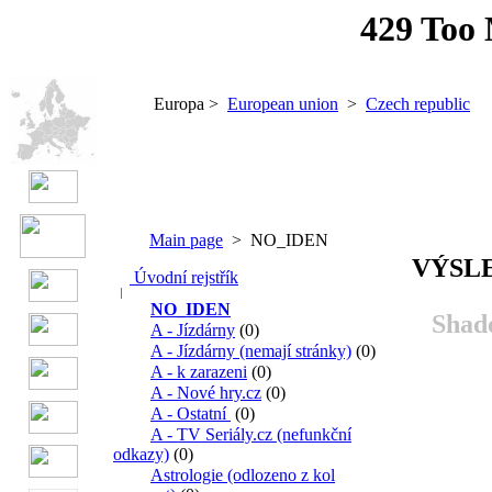
Europa >
European union
>
Czech republic
Main page
> NO_IDEN
VÝSL
Úvodní rejstřík
NO_IDEN
Shado
A - Jízdárny
(0)
A - Jízdárny (nemají stránky)
(0)
A - k zarazeni
(0)
A - Nové hry.cz
(0)
A - Ostatní
(0)
A - TV Seriály.cz (nefunkční
odkazy)
(0)
Astrologie (odlozeno z kol