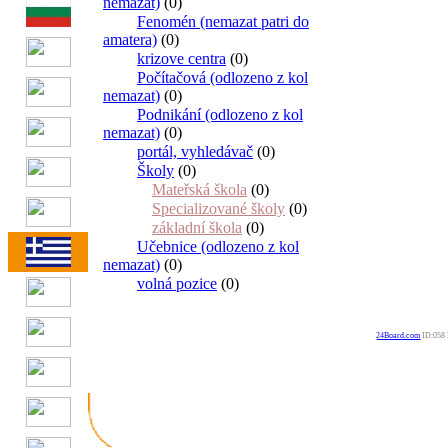
nemazat)
(0)
Fenomén (nemazat patri do
amatera)
(0)
krizove centra
(0)
Počítačová (odlozeno z kol
nemazat)
(0)
Podnikání (odlozeno z kol
nemazat)
(0)
portál, vyhledávač
(0)
Školy
(0)
Mateřská škola
(0)
Specializované školy
(0)
základní škola
(0)
Učebnice (odlozeno z kol
nemazat)
(0)
volná pozice
(0)