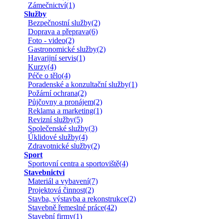
Zámečnictví(1)
Služby
Bezpečnostní služby(2)
Doprava a přeprava(6)
Foto - video(2)
Gastronomické služby(2)
Havarijní servis(1)
Kurzy(4)
Péče o tělo(4)
Poradenské a konzultační služby(1)
Požární ochrana(2)
Půjčovny a pronájem(2)
Reklama a marketing(1)
Revizní služby(5)
Společenské služby(3)
Úklidové služby(4)
Zdravotnické služby(2)
Sport
Sportovní centra a sportoviště(4)
Stavebnictví
Materiál a vybavení(7)
Projektová činnost(2)
Stavba, výstavba a rekonstrukce(2)
Stavebně řemeslné práce(42)
Stavební firmy(1)