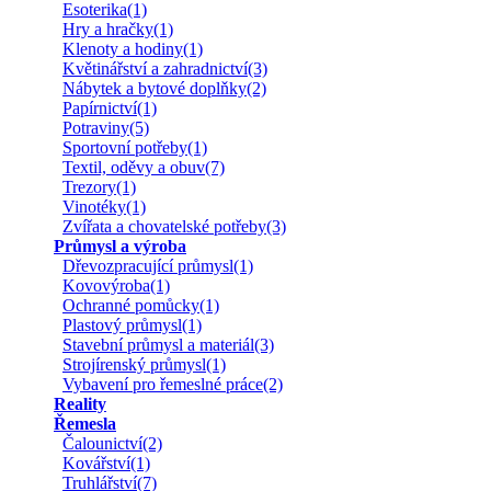
Esoterika(1)
Hry a hračky(1)
Klenoty a hodiny(1)
Květinářství a zahradnictví(3)
Nábytek a bytové doplňky(2)
Papírnictví(1)
Potraviny(5)
Sportovní potřeby(1)
Textil, oděvy a obuv(7)
Trezory(1)
Vinotéky(1)
Zvířata a chovatelské potřeby(3)
Průmysl a výroba
Dřevozpracující průmysl(1)
Kovovýroba(1)
Ochranné pomůcky(1)
Plastový průmysl(1)
Stavební průmysl a materiál(3)
Strojírenský průmysl(1)
Vybavení pro řemeslné práce(2)
Reality
Řemesla
Čalounictví(2)
Kovářství(1)
Truhlářství(7)