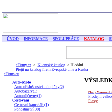
ÚVOD
INFORMACE
SPOLUPRÁCE
KATALOG
S
eFirmy.cz
>
Klientský katalog
> Hledání
Přejít na katalog firem Evropské unie a Ruska -
eFirms.eu
VÝSLEDK
Auto-Moto
Auto příslušenství a doplňky(2)
Autobazary(1)
Plasty Morava - H
Autopůjčovny(1)
Prodejní velkoo
Cestování
Plasty
Cestovní kanceláře(1)
Pohostinství(38)