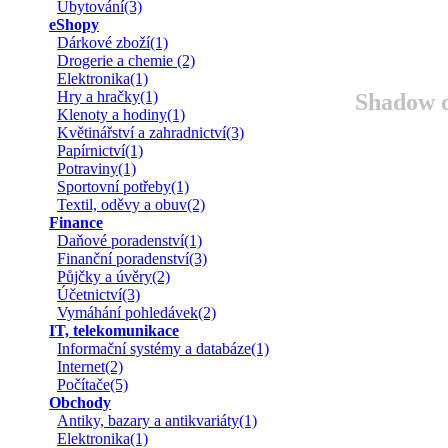
Ubytování(3)
eShopy
Dárkové zboží(1)
Drogerie a chemie (2)
Elektronika(1)
Hry a hračky(1)
Shadow o
Klenoty a hodiny(1)
Květinářství a zahradnictví(3)
Papírnictví(1)
Potraviny(1)
Sportovní potřeby(1)
Textil, oděvy a obuv(2)
Finance
Daňové poradenství(1)
Finanční poradenství(3)
Půjčky a úvěry(2)
Účetnictví(3)
Vymáhání pohledávek(2)
IT, telekomunikace
Informační systémy a databáze(1)
Internet(2)
Počítače(5)
Obchody
Antiky, bazary a antikvariáty(1)
Elektronika(1)