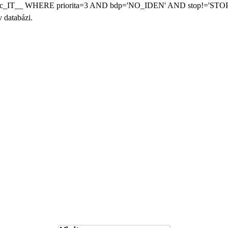
c_IT__ WHERE priorita=3 AND bdp='NO_IDEN' AND stop!='STOP
 databázi.