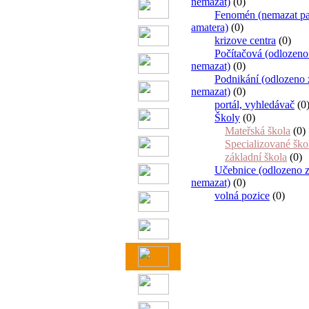
nemazat)
(0)
Fenomén (nemazat pa
amatera)
(0)
krizove centra
(0)
Počítačová (odlozeno
nemazat)
(0)
Podnikání (odlozeno 
nemazat)
(0)
portál, vyhledávač
(0
Školy
(0)
Mateřská škola
(0)
Specializované ško
základní škola
(0)
Učebnice (odlozeno z
nemazat)
(0)
volná pozice
(0)