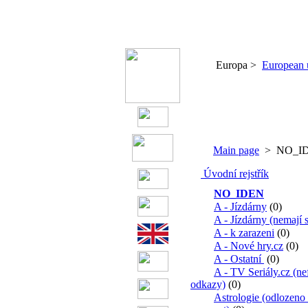
Europa >
European 
Main page
> NO_I
Úvodní rejstřík
NO_IDEN
A - Jízdárny
(0)
A - Jízdárny (nemají 
A - k zarazeni
(0)
A - Nové hry.cz
(0)
A - Ostatní
(0)
A - TV Seriály.cz (n
odkazy)
(0)
Astrologie (odlozeno 