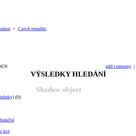
union
>
Czech republic
DEN
add company
VÝSLEDKY HLEDÁNÍ
Shadow object
stránky)
(0)
efunkční
z kol