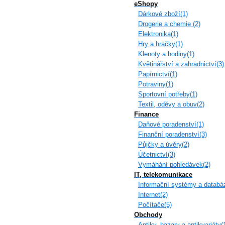
eShopy
Dárkové zboží(1)
Drogerie a chemie (2)
Elektronika(1)
Hry a hračky(1)
Klenoty a hodiny(1)
Květinářství a zahradnictví(3)
Papírnictví(1)
Potraviny(1)
Sportovní potřeby(1)
Textil, oděvy a obuv(2)
Finance
Daňové poradenství(1)
Finanční poradenství(3)
Půjčky a úvěry(2)
Účetnictví(3)
Vymáhání pohledávek(2)
IT, telekomunikace
Informační systémy a databá
Internet(2)
Počítače(5)
Obchody
Antiky, bazary a antikvariáty(