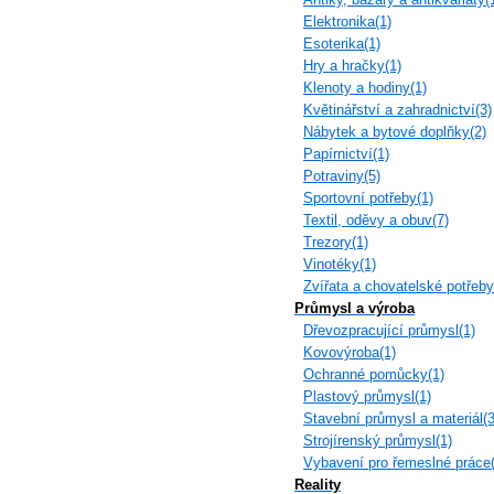
Elektronika(1)
Esoterika(1)
Hry a hračky(1)
Klenoty a hodiny(1)
Květinářství a zahradnictví(3)
Nábytek a bytové doplňky(2)
Papírnictví(1)
Potraviny(5)
Sportovní potřeby(1)
Textil, oděvy a obuv(7)
Trezory(1)
Vinotéky(1)
Zvířata a chovatelské potřeby
Průmysl a výroba
Dřevozpracující průmysl(1)
Kovovýroba(1)
Ochranné pomůcky(1)
Plastový průmysl(1)
Stavební průmysl a materiál(3
Strojírenský průmysl(1)
Vybavení pro řemeslné práce(
Reality