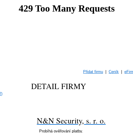
Přidat firmu
|
Ceník
|
eFir
DETAIL FIRMY
2)
N&N Security, s. r. o.
Probíhá ověřování platby.