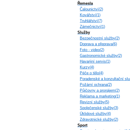
Řemesla
Čalounictví(2)
Kovářství(1)
Truhlářství(7)
Zámečnictví(1)
Služby
Bezpečnostní služby(2)
Doprava a přeprava(6)
Foto - video(2)
Gastronomické služby(2)
Havarijní servis(1)
Kurzy(4)
Péče o tělo(4)
Poradenské a konzultační slu
Požární ochrana(2)
Půjčovny a pronájem(2)
Reklama a marketing(1)
Revizní služby(5)
Společenské služby(3)
Úklidové služby(4)
Zdravotnické služby(2)
Sport