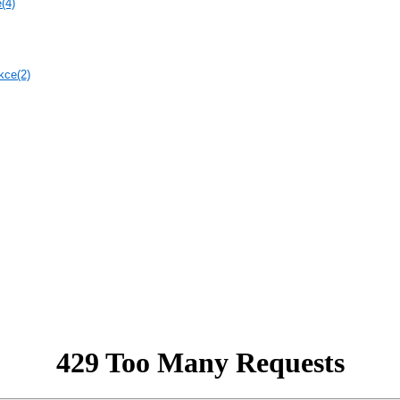
(4)
kce(2)