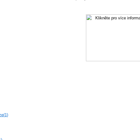
ze(1)
1)