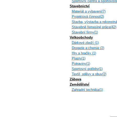
Sportovní centra a sportoviště
Stavebnictví
Materiál a vybavení(7)
Projektová činnost(2)
Stavba, výstavba a rekonstru
Stavebně řemeslné práce(42)
Stavební firmy(1)
Velkoobchody
Dárkové zboží (1)
Drogerie a chemie (2)
Hry a hračky (1)
Plasty(1)
Potraviny(1)
Sportovní potřeby(1)
Textil, oděvy a obuv(2)
Zábava
Zemědělství
Zahradní technika(1)