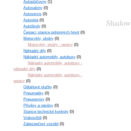
Autopůjčovny
(1)
Autosalony
(0)
Autoservis
(0)
Shadow o
Autoskla
(0)
Autoškoly
(0)
Čerpací stanice pohonných hmot
(0)
Motocykly, skútry
(0)
Motocykly, skútry - opravy
(0)
Náhradní díly
(0)
Nákladní automobily, autobusy
(0)
Nákladní automobily, autobusy -
náhradní díly
(0)
Nákladní automobily, autobusy -
opravy
(0)
Odtahové služby
(0)
Pneumatiky
(0)
Pneuservisy
(0)
Přívěsy a návěsy
(0)
Stanice technické kontroly
(0)
Vrakoviště
(0)
Zabezpečení vozidel
(0)