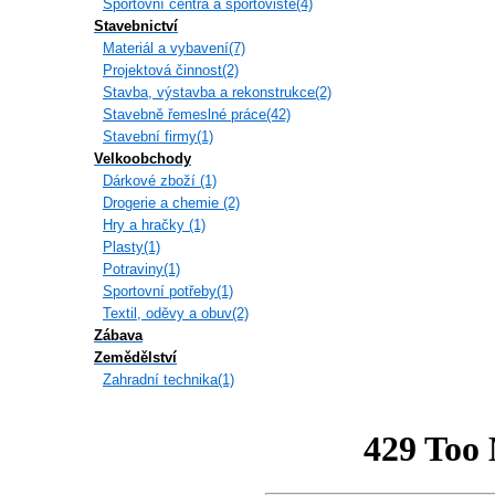
Sportovní centra a sportoviště(4)
Stavebnictví
Materiál a vybavení(7)
Projektová činnost(2)
Stavba, výstavba a rekonstrukce(2)
Stavebně řemeslné práce(42)
Stavební firmy(1)
Velkoobchody
Dárkové zboží (1)
Drogerie a chemie (2)
Hry a hračky (1)
Plasty(1)
Potraviny(1)
Sportovní potřeby(1)
Textil, oděvy a obuv(2)
Zábava
Zemědělství
Zahradní technika(1)