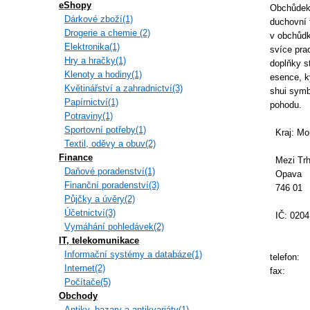
eShopy
Obchůdek 
Dárkové zboží(1)
duchovní 
Drogerie a chemie (2)
v obchůdk
Elektronika(1)
svíce pra
Hry a hračky(1)
doplňky s
Klenoty a hodiny(1)
esence, k
Květinářství a zahradnictví(3)
shui symb
Papírnictví(1)
pohodu.
Potraviny(1)
Sportovní potřeby(1)
Kraj: Mor
Textil, oděvy a obuv(2)
Finance
Mezi Trh
Daňové poradenství(1)
Opava
Finanční poradenství(3)
746 01
Půjčky a úvěry(2)
Účetnictví(3)
IČ: 0204
Vymáhání pohledávek(2)
IT, telekomunikace
Informační systémy a databáze(1)
telefon:
Internet(2)
fax:
Počítače(5)
Obchody
Antiky, bazary a antikvariáty(1)