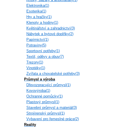
Elektronika(1)
Esoterika(1)
Hry a hračky(1)
Klenoty a hodiny(1)
Květinářství a zahradnictví(3)
Nábytek a bytové doplňky(2)
Papírnictví(1)
Potraviny(5)
Sportovní potřeby(1)
Textil, oděvy a obuv(7)
Trezory(1)
Vinotéky(1)
Zvířata a chovatelské potřeby(3)
Průmysl a výroba
Dřevozpracující průmysl(1)
Kovovýroba(1)
Ochranné pomůcky(1)
Plastový průmysl(1)
Stavební průmysl a materiál(3)
Strojírenský průmysl(1)
Vybavení pro řemeslné práce(2)
Reality