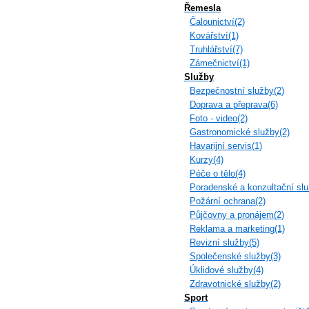
Řemesla
Čalounictví(2)
Kovářství(1)
Truhlářství(7)
Zámečnictví(1)
Služby
Bezpečnostní služby(2)
Doprava a přeprava(6)
Foto - video(2)
Gastronomické služby(2)
Havarijní servis(1)
Kurzy(4)
Péče o tělo(4)
Poradenské a konzultační slu
Požární ochrana(2)
Půjčovny a pronájem(2)
Reklama a marketing(1)
Revizní služby(5)
Společenské služby(3)
Úklidové služby(4)
Zdravotnické služby(2)
Sport