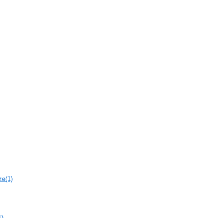
ze(1)
1)