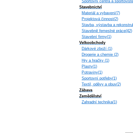
Sportovní centra a sportoviště
Stavebnictví
Materiál a vybavení(7)
Projektová činnost(2)
Stavba, výstavba a rekonstru
Stavebně řemeslné práce(42)
Stavební firmy(1)
Velkoobchody
Dárkové zboží (1)
Drogerie a chemie (2)
Hry a hračky (1)
Plasty(1)
Potraviny(1)
Sportovní potřeby(1)
Textil, oděvy a obuv(2)
Zábava
Zemědělství
Zahradní technika(1)