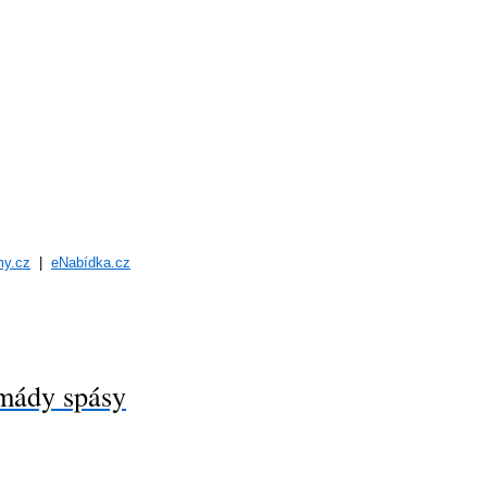
my.cz
|
eNabídka.cz
mády spásy