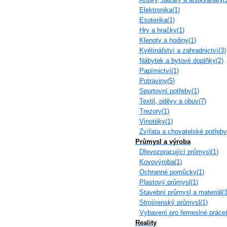
Elektronika(1)
Esoterika(1)
Hry a hračky(1)
Klenoty a hodiny(1)
Květinářství a zahradnictví(3)
Nábytek a bytové doplňky(2)
Papírnictví(1)
Potraviny(5)
Sportovní potřeby(1)
Textil, oděvy a obuv(7)
Trezory(1)
Vinotéky(1)
Zvířata a chovatelské potřeby
Průmysl a výroba
Dřevozpracující průmysl(1)
Kovovýroba(1)
Ochranné pomůcky(1)
Plastový průmysl(1)
Stavební průmysl a materiál(3
Strojírenský průmysl(1)
Vybavení pro řemeslné práce(
Reality