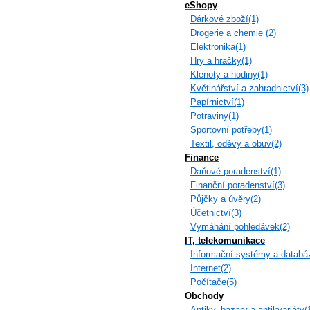
eShopy
Dárkové zboží(1)
Drogerie a chemie (2)
Elektronika(1)
Hry a hračky(1)
Klenoty a hodiny(1)
Květinářství a zahradnictví(3)
Papírnictví(1)
Potraviny(1)
Sportovní potřeby(1)
Textil, oděvy a obuv(2)
Finance
Daňové poradenství(1)
Finanční poradenství(3)
Půjčky a úvěry(2)
Účetnictví(3)
Vymáhání pohledávek(2)
IT, telekomunikace
Informační systémy a databá
Internet(2)
Počítače(5)
Obchody
Antiky, bazary a antikvariáty(