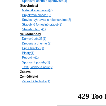
Sportovní centra a sportoviště(4)
Stavebnictví
Materiál a vybavení(7)
Projektová činnost(2)
Stavba, výstavba a rekonstrukce(2)
Stavebně řemeslné práce(42)
Stavební firmy(1)
Velkoobchody
Dárkové zboží (1)
Drogerie a chemie (2)
Hry a hračky (1)
Plasty(1)
Potraviny(1)
Sportovní potřeby(1)
Textil, oděvy a obuv(2)
Zábava
Zemědělství
Zahradní technika(1)