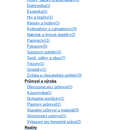
Elektronika(1)
Esoterika(1)
Hry a hračky(1)
Klenoty a hodiny(1)
Květinářství a zahradnictví(3)
Nábytek a bytové doplňky(2)
Papírnictví(1)
Potraviny(5)
Sportovní potřeby(1)
Textil, oděvy a obuv(7)
Trezory(1)
Vinotéky(1)
Zvířata a chovatelské potřeby(3)
Průmysl a výroba
Dřevozpracující průmysl(1)
Kovovýroba(1)
Ochranné pomůcky(1)
Plastový průmysl(1)
Stavební průmysl a materiál(3)
Strojírenský průmysl(1)
Vybavení pro řemeslné práce(2)
Reality