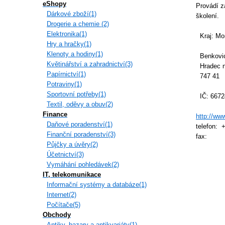
eShopy
Provádí z
Dárkové zboží(1)
školení.
Drogerie a chemie (2)
Elektronika(1)
Kraj: Mor
Hry a hračky(1)
Klenoty a hodiny(1)
Benkovic
Květinářství a zahradnictví(3)
Hradec n
Papírnictví(1)
747 41
Potraviny(1)
Sportovní potřeby(1)
IČ: 6672
Textil, oděvy a obuv(2)
Finance
http://ww
Daňové poradenství(1)
telefon: 
Finanční poradenství(3)
fax:
Půjčky a úvěry(2)
Účetnictví(3)
Vymáhání pohledávek(2)
IT, telekomunikace
Informační systémy a databáze(1)
Internet(2)
Počítače(5)
Obchody
Antiky, bazary a antikvariáty(1)