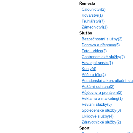
Řemesla
Čalounictví(2)
Kovářství(1)
Truhlářství(7)
Zámečnictví(1)
Služby
Bezpečnostní služby(2)
Doprava a přeprava(6)
Foto - video(2)
Gastronomické služby(2)
Havarijní servis(1)
Kurzy(4)
Péče o tělo(4)
Poradenské a konzultační slu
Požární ochrana(2)
Půjčovny a pronájem(2)
Reklama a marketing(1)
Revizní služby(5)
Společenské služby(3)
Úklidové služby(4)
Zdravotnické služby(2)
Sport