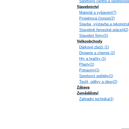
Sportovní centra a sportoviště
Stavebnictví
Materiál a vybavení(7)
Projektová činnost(2)
Stavba, výstavba a rekonstru
Stavebně řemeslné práce(42)
Stavební firmy(1)
Velkoobchody
Dárkové zboží (1)
Drogerie a chemie (2)
Hry a hračky (1)
Plasty(1)
Potraviny(1)
Sportovní potřeby(1)
Textil, oděvy a obuv(2)
Zábava
Zemědělství
Zahradní technika(1)