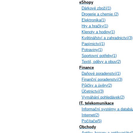
eShopy
Dárkové zboží(1)
Drogerie a chemie (2)
Elektronika(1)
Hry a hračky(1)
Klenoty a hodiny(1)
Květinářství a zahradnictví(3)
Papírnictví(1)
Potraviny(1)
Sportovní potřeby(1)
Textil, oděvy a obuv(2)
Finance
Daňové poradenství(1)
Finanční poradenství(3)
Půjčky a úvěry(2)
Účetnictví(3)
Vymáhání pohledávek(2)
IT, telekomunikace
Informační systémy a databá
Internet(2)
Počítače(5)
Obchody
Antiky, bazary a antikvariáty(