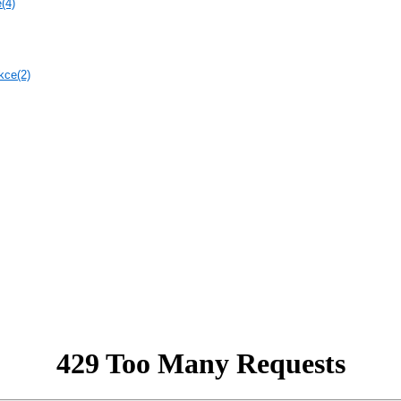
(4)
kce(2)