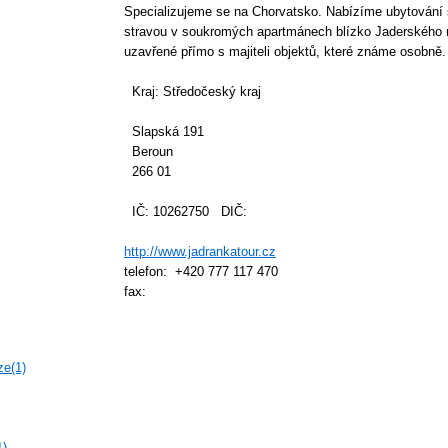
Specializujeme se na Chorvatsko. Nabízíme ubytování s
stravou v soukromých apartmánech blízko Jaderskéh
uzavřené přímo s majiteli objektů, které známe osobně.
Kraj: Středočeský kraj
Slapská 191
Beroun
266 01
IČ: 10262750 DIČ:
http://www.jadrankatour.cz
telefon: +420 777 117 470
fax:
ze(1)
1)