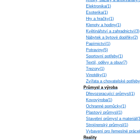
Elektronika(1)
Esoterika(1)
Hry a hračky(1)
Klenoty a hodiny(1)
Květinářství a zahradnictví(3)
Nábytek a bytové doplňky(2)
Papírnictví(1)
Potraviny(5)
Sportovní potřeby(1)
Textil, oděvy a obuv(7)
Trezory(1)
Vinotéky(1)
Zvířata a chovatelské potřeby
Průmysl a výroba
Dřevozpracující průmysl(1)
Kovovýroba(1)
Ochranné pomůcky(1)
Plastový průmysl(1)
Stavební průmysl a materiál(3
Strojírenský průmysl(1)
Vybavení pro řemeslné práce(
Reality