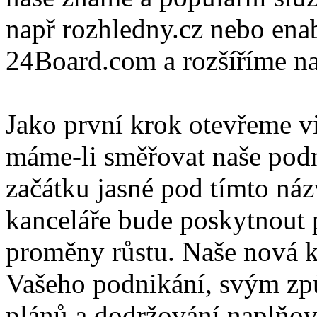
např rozhledny.cz nebo ena
24Board.com a rozšíříme naš
Jako první krok otevřeme v
máme-li směřovat naše podn
začátku jasné pod tímto n
kanceláře bude poskytnout p
proměny růstu. Naše nová k
Vašeho podnikání, svým zp
plánů a dodržování naplňov