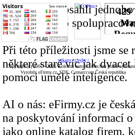
Právě jsme dosáhli jednoho
přijali nového spolupracovn
Při této příležitosti jsme se
některé staré víc jak dvacet 
vzkazy |
chyby |
Copyright (c) 2007 - 2026 Kolektiv autorů , všechna práva vyhraze
Vyrobily eFirmy.cz, SDE, Cemarccom Česká republika
pomoci umělé inteligence.
AI o nás: eFirmy.cz je česká
na poskytování informací o 
jako online katalog firem, 