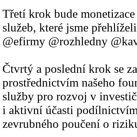
Třetí krok bude monetizac
služeb, které jsme přehlíže
@efirmy @rozhledny @kava
Čtvrtý a poslední krok se z
prostřednictvím našeho fou
služby pro rozvoj v invest
i aktivní účasti podílnictvím
zevrubného poučení o rizik