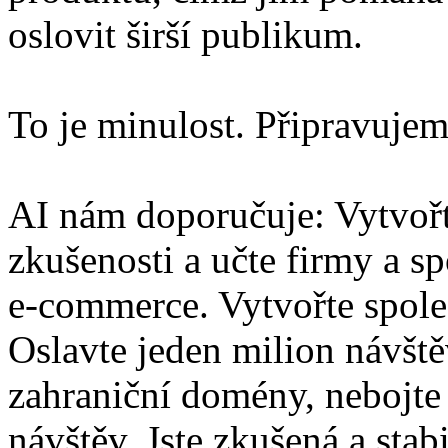
oslovit širší publikum.
To je minulost. Připravujem
AI nám doporučuje: Vytvořte
zkušenosti a učte firmy a s
e-commerce. Vytvořte společ
Oslavte jeden milion návště
zahraniční domény, nebojte 
návštěv. Jste zkušená a stab