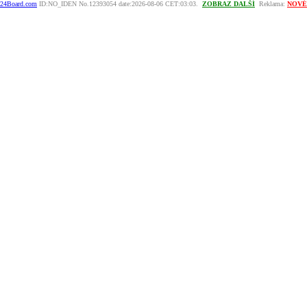
24Board.com
ID:NO_IDEN No.12393054 date:2026-08-06 CET:03:03.
ZOBRAZ DALŠÍ
Reklama:
NOVÉ H