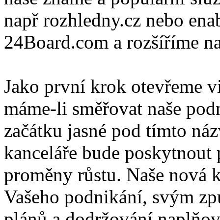
např rozhledny.cz nebo ena
24Board.com a rozšíříme naš
Jako první krok otevřeme v
máme-li směřovat naše podn
začátku jasné pod tímto n
kanceláře bude poskytnout p
proměny růstu. Naše nová k
Vašeho podnikání, svým zp
plánů a dodržování naplňov