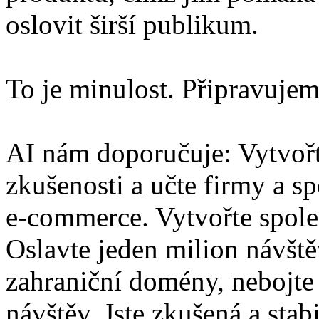
oslovit širší publikum.
To je minulost. Připravujem
AI nám doporučuje: Vytvořte
zkušenosti a učte firmy a s
e-commerce. Vytvořte společ
Oslavte jeden milion návště
zahraniční domény, nebojte 
návštěv. Jste zkušená a stab