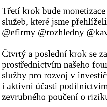
Třetí krok bude monetizac
služeb, které jsme přehlíže
@efirmy @rozhledny @kava
Čtvrtý a poslední krok se z
prostřednictvím našeho fou
služby pro rozvoj v invest
i aktivní účasti podílnictvím
zevrubného poučení o rizik