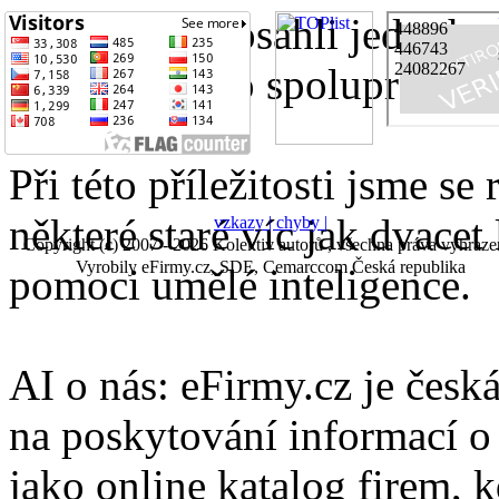
Právě jsme dosáhli jednoho
přijali nového spolupracovn
Při této příležitosti jsme se
některé staré víc jak dvacet 
vzkazy |
chyby |
Copyright (c) 2007 - 2026 Kolektiv autorů , všechna práva vyhraze
Vyrobily eFirmy.cz, SDE, Cemarccom Česká republika
pomoci umělé inteligence.
AI o nás: eFirmy.cz je česká
na poskytování informací o 
jako online katalog firem, 