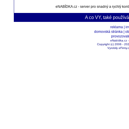
eNABÍDKA.cz - server pro snadný a rychlý kon
A co VY, také použív
reklama |
in
domovská stránka |
ob
provozovat
eNabídka.cz - 
Copyright (c) 2006 - 2
Vyrobily eFirm