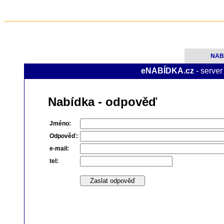
NAB
eNABÍDKA.cz
- server
Nabídka - odpověď
Jméno:
Odpověď:
e-mail:
tel: