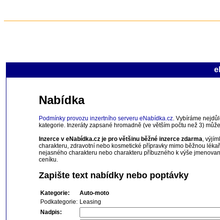
e
Nabídka
Podmínky provozu inzertního serveru eNabídka.cz
. Vybíráme nejdůl
kategorie. Inzeráty zapsané hromadně (ve větším počtu než 3) můž
Inzerce v eNabídka.cz je pro většinu běžné inzerce zdarma
, výjí
charakteru, zdravotní nebo kosmetické přípravky mimo běžnou lékař
nejasného charakteru nebo charakteru příbuzného k výše jmenovaný
ceníku.
Zapište text nabídky nebo poptávky
Kategorie:
Auto-moto
Podkategorie:
Leasing
Nadpis: