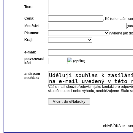
Text:
Cena:
,-Kč (orientační c
Množství:
(mn
Platnost:
(vyberte jak dl
Kraj:
e-mail:
potvrzovací
(opište)
kód
antispam
souhlas:
Váš e-mail slouží především jako kontakt pro odpov
skutečnou akci nebo výhodu, neobtěžujeme. Stalo se
eNABÍDKA.cz - ser