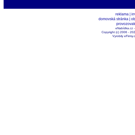
reklama |
in
domovská stránka |
ob
provozovat
eNabídka.cz - 
Copyright (c) 2006 - 2
Vyrobily eFirm