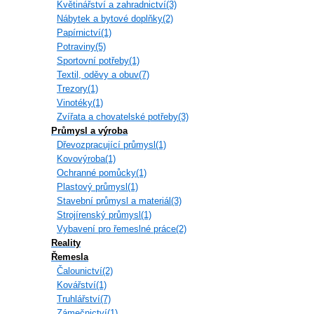
Květinářství a zahradnictví(3)
Nábytek a bytové doplňky(2)
Papírnictví(1)
Potraviny(5)
Sportovní potřeby(1)
Textil, oděvy a obuv(7)
Trezory(1)
Vinotéky(1)
Zvířata a chovatelské potřeby(3)
Průmysl a výroba
Dřevozpracující průmysl(1)
Kovovýroba(1)
Ochranné pomůcky(1)
Plastový průmysl(1)
Stavební průmysl a materiál(3)
Strojírenský průmysl(1)
Vybavení pro řemeslné práce(2)
Reality
Řemesla
Čalounictví(2)
Kovářství(1)
Truhlářství(7)
Zámečnictví(1)