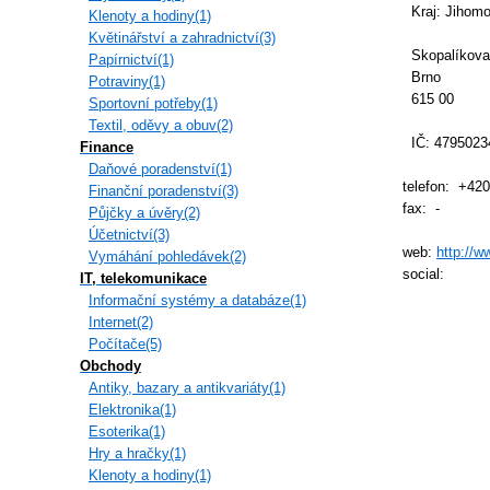
Kraj: Jihomo
Klenoty a hodiny(1)
Květinářství a zahradnictví(3)
Skopalíkova
Papírnictví(1)
Brno
Potraviny(1)
615 00
Sportovní potřeby(1)
Textil, oděvy a obuv(2)
IČ: 4795023
Finance
Daňové poradenství(1)
telefon: +42
Finanční poradenství(3)
fax: -
Půjčky a úvěry(2)
Účetnictví(3)
web:
http://w
Vymáhání pohledávek(2)
social:
IT, telekomunikace
Informační systémy a databáze(1)
Internet(2)
Počítače(5)
Obchody
Antiky, bazary a antikvariáty(1)
Elektronika(1)
Esoterika(1)
Hry a hračky(1)
Klenoty a hodiny(1)