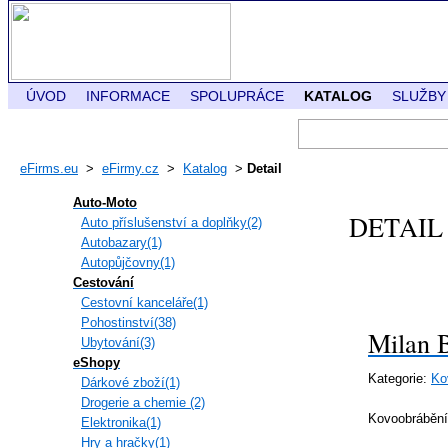
ÚVOD
INFORMACE
SPOLUPRÁCE
KATALOG
SLUŽBY
eFirms.eu
>
eFirmy.cz
>
Katalog
>
Detail
Auto-Moto
DETAIL
Auto příslušenství a doplňky(2)
Autobazary(1)
Autopůjčovny(1)
Cestování
Cestovní kanceláře(1)
Pohostinství(38)
Milan 
Ubytování(3)
eShopy
Kategorie:
Ko
Dárkové zboží(1)
Drogerie a chemie (2)
Kovoobrábění
Elektronika(1)
Hry a hračky(1)