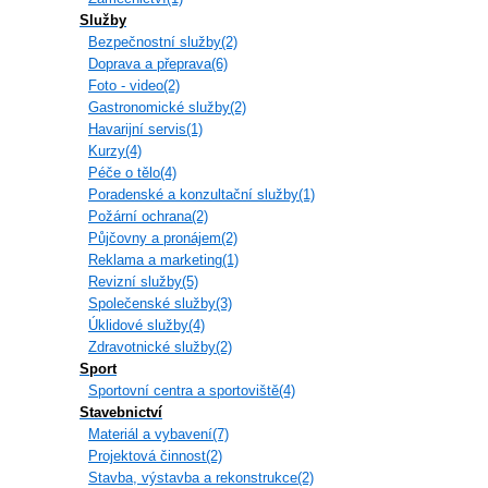
Služby
Bezpečnostní služby(2)
Doprava a přeprava(6)
Foto - video(2)
Gastronomické služby(2)
Havarijní servis(1)
Kurzy(4)
Péče o tělo(4)
Poradenské a konzultační služby(1)
Požární ochrana(2)
Půjčovny a pronájem(2)
Reklama a marketing(1)
Revizní služby(5)
Společenské služby(3)
Úklidové služby(4)
Zdravotnické služby(2)
Sport
Sportovní centra a sportoviště(4)
Stavebnictví
Materiál a vybavení(7)
Projektová činnost(2)
Stavba, výstavba a rekonstrukce(2)