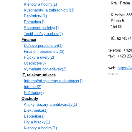
Kraj: Praha
Klenoty a hodiny(1)
Květinářství a zahradnictví(3)
K Holyni 833
Papírnictví(1)
Praha 5
Potraviny(1)
154 00
Sportovní potřeby(1)
Textil, oděvy a obuv(2)
IČ: 6274374
Finance
Daňové poradenství(1)
telefon: +42
Finanční poradenství(3)
fax: +420 22
Půjčky a úvěry(2)
Účetnictví(3)
web:
https:/
Vymáhání pohledávek(2)
social:
IT, telekomunikace
Informační systémy a databáze(1)
Internet(2)
Počítače(5)
Obchody
Antiky, bazary a antikvariáty(1)
Elektronika(1)
Esoterika(1)
Hry a hračky(1)
Klenoty a hodiny(1)