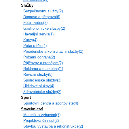
Služby
Bezpečnostní služby(2)
Doprava a přeprava(6)
Foto - video(2)
Gastronomické služby(2)
Havarijní servis(1)
Kurzy(4)
Péče o tělo(4)
Poradenské a konzultační služby(1)
Požární ochrana(2)
Půjčovny a pronájem(2)
Reklama a marketing(1)
Revizní služby(5)
Společenské služby(3)
Úklidové služby(4)
Zdravotnické služby(2)
Sport
Sportovní centra a sportoviště(4)
Stavebnictví
Materiál a vybavení(7)
Projektová činnost(2)
Stavba, výstavba a rekonstrukce(2)