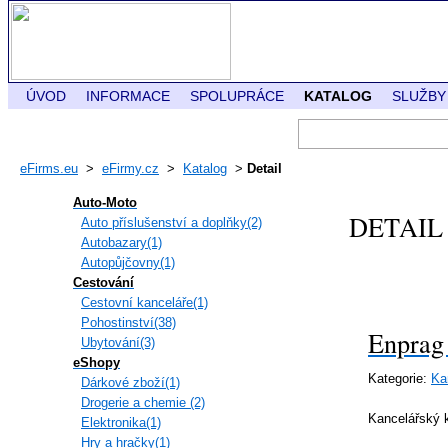
ÚVOD
INFORMACE
SPOLUPRÁCE
KATALOG
SLUŽBY
eFirms.eu
>
eFirmy.cz
>
Katalog
>
Detail
Auto-Moto
DETAIL
Auto příslušenství a doplňky(2)
Autobazary(1)
Autopůjčovny(1)
Cestování
Cestovní kanceláře(1)
Pohostinství(38)
Enprag 
Ubytování(3)
eShopy
Kategorie:
Ka
Dárkové zboží(1)
Drogerie a chemie (2)
Kancelářský 
Elektronika(1)
Hry a hračky(1)