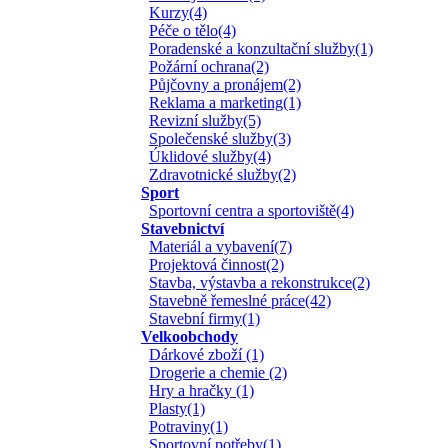
Kurzy(4)
Péče o tělo(4)
Poradenské a konzultační služby(1)
Požární ochrana(2)
Půjčovny a pronájem(2)
Reklama a marketing(1)
Revizní služby(5)
Společenské služby(3)
Úklidové služby(4)
Zdravotnické služby(2)
Sport
Sportovní centra a sportoviště(4)
Stavebnictví
Materiál a vybavení(7)
Projektová činnost(2)
Stavba, výstavba a rekonstrukce(2)
Stavebně řemeslné práce(42)
Stavební firmy(1)
Velkoobchody
Dárkové zboží (1)
Drogerie a chemie (2)
Hry a hračky (1)
Plasty(1)
Potraviny(1)
Sportovní potřeby(1)