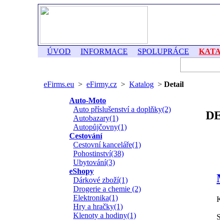
ÚVOD
INFORMACE
SPOLUPRÁCE
KAT
eFirms.eu
>
eFirmy.cz
>
Katalog
>
Detail
Auto-Moto
Auto příslušenství a doplňky(2)
D
Autobazary(1)
Autopůjčovny(1)
Cestování
Cestovní kanceláře(1)
Pohostinství(38)
Ubytování(3)
eShopy
Dárkové zboží(1)
Drogerie a chemie (2)
Elektronika(1)
K
Hry a hračky(1)
Klenoty a hodiny(1)
S