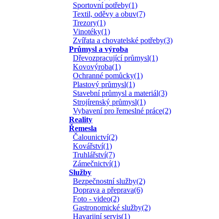
Sportovní potřeby(1)
Textil, oděvy a obuv(7)
Trezory(1)
Vinotéky(1)
Zvířata a chovatelské potřeby(3)
Průmysl a výroba
Dřevozpracující průmysl(1)
Kovovýroba(1)
Ochranné pomůcky(1)
Plastový průmysl(1)
Stavební průmysl a materiál(3)
Strojírenský průmysl(1)
Vybavení pro řemeslné práce(2)
Reality
Řemesla
Čalounictví(2)
Kovářství(1)
Truhlářství(7)
Zámečnictví(1)
Služby
Bezpečnostní služby(2)
Doprava a přeprava(6)
Foto - video(2)
Gastronomické služby(2)
Havarijní servis(1)