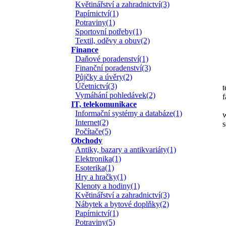
Květinářství a zahradnictví(3)
Papírnictví(1)
K
Potraviny(1)
Sportovní potřeby(1)
Textil, oděvy a obuv(2)
Finance
Daňové poradenství(1)
Finanční poradenství(3)
Půjčky a úvěry(2)
Účetnictví(3)
t
Vymáhání pohledávek(2)
IT, telekomunikace
Informační systémy a databáze(1)
Internet(2)
s
Počítače(5)
Obchody
Antiky, bazary a antikvariáty(1)
Elektronika(1)
Esoterika(1)
Hry a hračky(1)
Klenoty a hodiny(1)
Květinářství a zahradnictví(3)
Nábytek a bytové doplňky(2)
Papírnictví(1)
Potraviny(5)