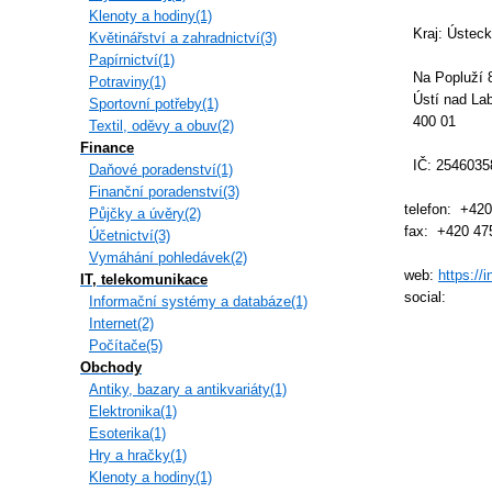
Klenoty a hodiny(1)
Kraj: Ústeck
Květinářství a zahradnictví(3)
Papírnictví(1)
Na Popluží 
Potraviny(1)
Ústí­ nad La
Sportovní potřeby(1)
400 01
Textil, oděvy a obuv(2)
Finance
IČ: 2546035
Daňové poradenství(1)
Finanční poradenství(3)
telefon: +42
Půjčky a úvěry(2)
fax: +420 47
Účetnictví(3)
Vymáhání pohledávek(2)
web:
https://i
IT, telekomunikace
social:
Informační systémy a databáze(1)
Internet(2)
Počítače(5)
Obchody
Antiky, bazary a antikvariáty(1)
Elektronika(1)
Esoterika(1)
Hry a hračky(1)
Klenoty a hodiny(1)