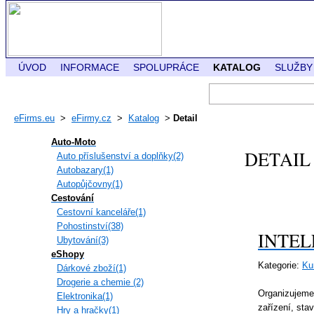
ÚVOD
INFORMACE
SPOLUPRÁCE
KATALOG
SLUŽBY
eFirms.eu
>
eFirmy.cz
>
Katalog
>
Detail
Auto-Moto
DETAIL
Auto příslušenství a doplňky(2)
Autobazary(1)
Autopůjčovny(1)
Cestování
Cestovní kanceláře(1)
Pohostinství(38)
INTELLI
Ubytování(3)
eShopy
Kategorie:
Ku
Dárkové zboží(1)
Drogerie a chemie (2)
Organizujeme 
Elektronika(1)
zařízení, sta
Hry a hračky(1)