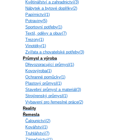
Květinářství a zahradnictví(3)
Nábytek a bytové doplňky(2)
Papírnictví(1)
Potraviny(5)
Sportovní potřeby(1)
Textil, oděvy a obuv(7)
Trezory(1)
Vinotéky(1)
Zvířata a chovatelské potřeby(3)
Průmysl a výroba
Dřevozpracující průmysl(1)
Kovovýroba(1)
Ochranné pomůcky(1)
Plastový průmysl(1)
Stavební průmysl a materiál(3)
Strojírenský průmysl(1)
Vybavení pro řemeslné práce(2)
Reality
Řemesla
Čalounictví(2)
Kovářství(1)
Truhlářství(7)
Zámečnictví(1)