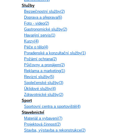
Služby
Bezpečnostní služby(2)
Doprava a přeprava(6)
Foto - video(2)
Gastronomické služby(2)
Havarijní servis(1)
Kurzy(4)
Péče o tělo(4)
Poradenské a konzultační služby(1)
Požární ochrana(2)
Půjčovny a pronájem(2)
Reklama a marketing(1)
Revizní služby(5)
Společenské služby(3)
Úklidové služby(4)
Zdravotnické služby(2)
Sport
Sportovní centra a sportoviště(4)
Stavebnictví
Materiál a vybavení(7)
Projektová činnost(2)
Stavba, výstavba a rekonstrukce(2)