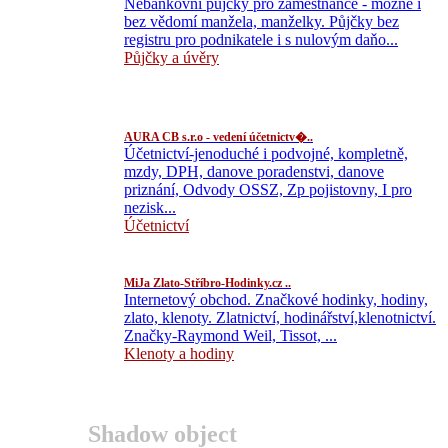
Nebankovní půjčky pro zaměstnance - možné i
bez vědomí manžela, manželky. Půjčky bez
registru pro podnikatele i s nulovým daňo...
Půjčky a úvěry
AURA CB s.r.o - vedení účetnictv�..
Účetnictví-jenoduché i podvojné, kompletně,
mzdy, DPH, danove poradenstvi, danove
priznání, Odvody OSSZ, Zp pojistovny, I pro
nezisk...
Účetnictví
MiJa Zlato-Stříbro-Hodinky.cz ..
Internetový obchod. Značkové hodinky, hodiny,
zlato, klenoty. Zlatnictví, hodinářství,klenotnictví.
Značky-Raymond Weil, Tissot, ...
Klenoty a hodiny
Shadow object