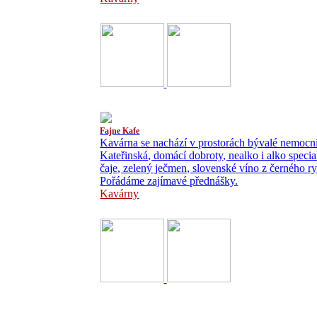
Fajne Kafe
Kavárna se nachází v prostorách bývalé nemocnic
Kateřinská, domácí dobroty, nealko i alko specia
čaje, zelený ječmen, slovenské víno z černého 
Pořádáme zajímavé přednášky.
Kavárny