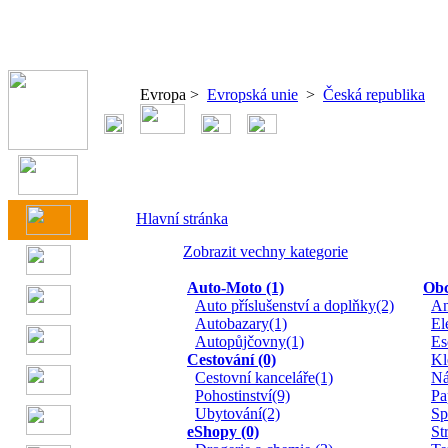
Evropa >
Evropská unie
>
Česká republika
Hlavní stránka
Zobrazit vechny kategorie
Auto-Moto (1)
Obc
Auto příslušenství a doplňky(2)
An
Autobazary(1)
El
Autopůjčovny(1)
Es
Cestování (0)
Kl
Cestovní kanceláře(1)
Ná
Pohostinství(9)
Pa
Ubytování(2)
Sp
eShopy (0)
St