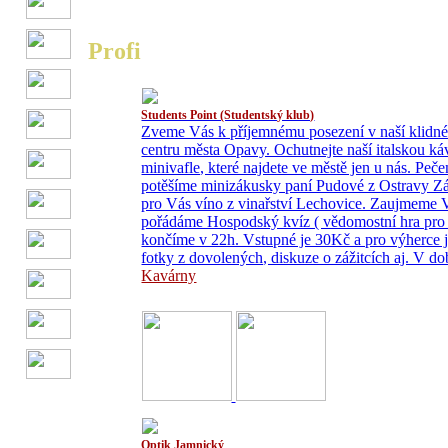
Profi
Students Point (Studentský klub)
Zveme Vás k příjemnému posezení v naší klidné,
centru města Opavy. Ochutnejte naší italskou ká
minivafle, které najdete ve městě jen u nás. Pe
potěšíme minizákusky paní Pudové z Ostravy Zábř
pro Vás víno z vinařství Lechovice. Zaujmeme 
pořádáme Hospodský kvíz ( vědomostní hra pro
končíme v 22h. Vstupné je 30Kč a pro výherce je
fotky z dovolených, diskuze o zážitcích aj. V d
Kavárny
Optik Jamnický