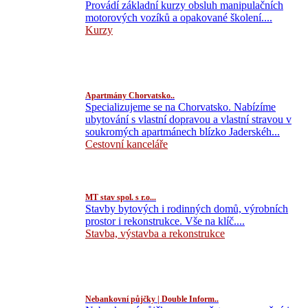
Provádí základní kurzy obsluh manipulačních
motorových vozíků a opakované školení....
Kurzy
Apartmány Chorvatsko..
Specializujeme se na Chorvatsko. Nabízíme
ubytování s vlastní dopravou a vlastní stravou v
soukromých apartmánech blízko Jaderskéh...
Cestovní kanceláře
MT stav spol. s r.o...
Stavby bytových i rodinných domů, výrobních
prostor i rekonstrukce. Vše na klíč....
Stavba, výstavba a rekonstrukce
Nebankovní půjčky | Double Inform..