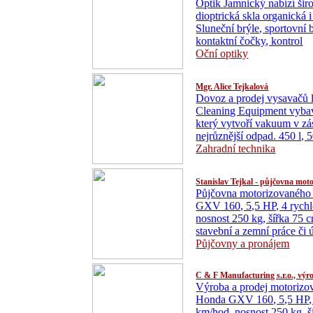
Optik Jamnický nabízí širo
dioptrická skla organická i
Sluneční brýle, sportovní 
kontaktní čočky, kontrol
Oční optiky
Mgr. Alice Tejkalová
Dovoz a prodej vysavačů li
Cleaning Equipment vyb
který vytvoří vakuum v zá
nejrůznější odpad. 450 l, 
Zahradní technika
Stanislav Tejkal - půjčovna mot
Půjčovna motorizovaného 
GXV 160, 5,5 HP, 4 rychlo
nosnost 250 kg, šířka 75 
stavební a zemní práce či 
Půjčovny a pronájem
C & F Manufacturing s.r.o., výr
Výroba a prodej motorizo
Honda GXV 160, 5,5 HP, 4
km/hod, nosnost 250 kg, š