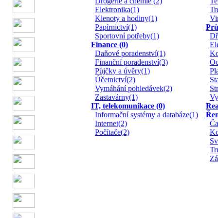
Drogerie a chemie (2)
Te
Elektronika(1)
Tr
Klenoty a hodiny(1)
Vi
Papírnictví(1)
Prů
Sportovní potřeby(1)
Dř
Finance (0)
El
Daňové poradenství(1)
Ko
Finanční poradenství(3)
Oc
Půjčky a úvěry(1)
Pl
Účetnictví(2)
St
Vymáhání pohledávek(2)
St
Zastavárny(1)
Vy
IT, telekomunikace (0)
Rea
Informační systémy a databáze(1)
Řem
Internet(2)
Ča
Počítače(2)
Ko
Sv
Tr
Zá