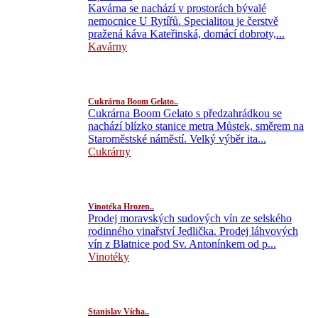
Kavárna se nachází v prostorách bývalé
nemocnice U Rytířů. Specialitou je čerstvě
pražená káva Kateřinská, domácí dobroty,...
Kavárny
Cukrárna Boom Gelato..
Cukrárna Boom Gelato s předzahrádkou se
nachází blízko stanice metra Můstek, směrem na
Staroměstské náměstí. Velký výběr ita...
Cukrárny
Vinotéka Hrozen..
Prodej moravských sudových vín ze selského
rodinného vinařství Jedlička. Prodej láhvových
vín z Blatnice pod Sv. Antonínkem od p...
Vinotéky
Stanislav Vícha..