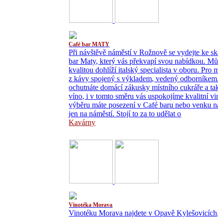
Café bar MATY
Při návštěvě náměstí v Rožnově se vydejte ke ska
bar Maty, který vás překvapí svou nabídkou. Můž
kvalitou dohlíží italský specialista v oboru. Pr
z kávy spojený s výkladem, vedený odborníkem. 
ochutnáte domácí zákusky místního cukráře a tak
víno, i v tomto směru vás uspokojíme kvalitní vi
výběru máte posezení v Café baru nebo venku na
jen na náměstí. Stojí to za to udělat o
Kavárny
Vinotéka Morava
Vinotéku Morava najdete v Opavě Kylešovicích,