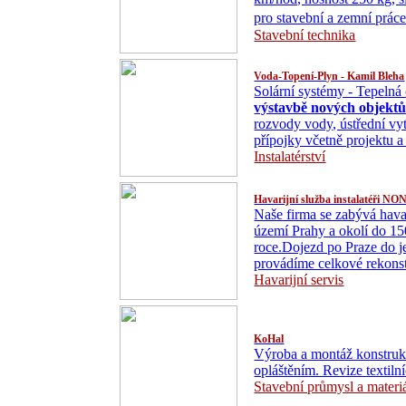
pro stavební a zemní prác
Stavební technika
Voda-Topení-Plyn - Kamil Bleha
Solární systémy - Tepelná 
výstavbě nových objekt
rozvody vody, ústřední vy
přípojky včetně projektu a
Instalatérství
Havarijní služba instalatéři N
Naše firma se zabývá havar
území Prahy a okolí do 15
roce.Dojezd po Praze do 
provádíme celkové rekons
Havarijní servis
KoHal
Výroba a montáž konstrukč
opláštěním. Revize textil
Stavební průmysl a materi