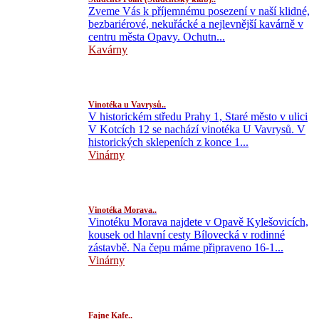
Zveme Vás k příjemnému posezení v naší klidné,
bezbariérové, nekuřácké a nejlevnější kavárně v
centru města Opavy. Ochutn...
Kavárny
Vinotéka u Vavrysů..
V historickém středu Prahy 1, Staré město v ulici
V Kotcích 12 se nachází vinotéka U Vavrysů. V
historických sklepeních z konce 1...
Vinárny
Vinotéka Morava..
Vinotéku Morava najdete v Opavě Kylešovicích,
kousek od hlavní cesty Bílovecká v rodinné
zástavbě. Na čepu máme připraveno 16-1...
Vinárny
Fajne Kafe..