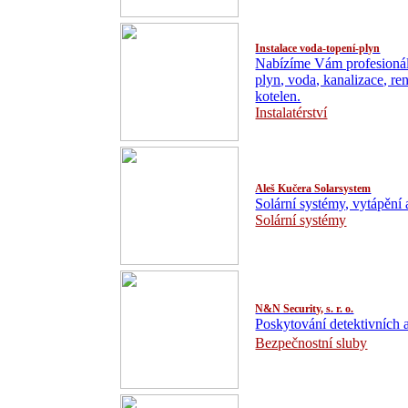
Instalace voda-topení-plyn
Nabízíme Vám profesionální
plyn, voda, kanalizace, re
kotelen.
Instalatérství
Aleš Kučera Solarsystem
Solární systémy, vytápění 
Solární systémy
N&N Security, s. r. o.
Poskytování detektivních 
Bezpečnostní sluby