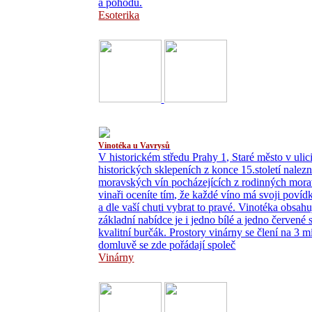
a pohodu.
Esoterika
Vinotéka u Vavrysů
V historickém středu Prahy 1, Staré město v uli
historických sklepeních z konce 15.století nale
moravských vín pocházejících z rodinných morav
vinaři oceníte tím, že každé víno má svoji povídk
a dle vaší chuti vybrat to pravé. Vinotéka obsa
základní nabídce je i jedno bílé a jedno červené
kvalitní burčák. Prostory vinárny se člení na 3 m
domluvě se zde pořádají společ
Vinárny