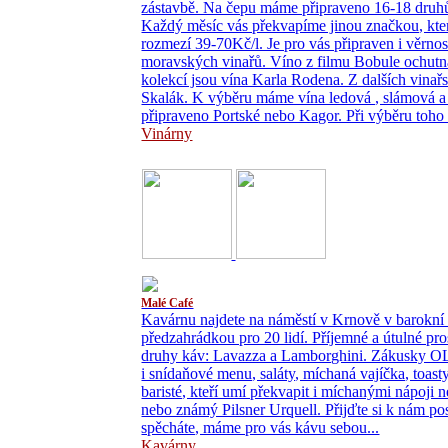
zástavbě. Na čepu máme připraveno 16-18 druhů 
Každý měsíc vás překvapíme jinou značkou, kte
rozmezí 39-70Kč/l. Je pro vás připraven i věrn
moravských vinařů. Víno z filmu Bobule ochutná
kolekcí jsou vína Karla Rodena. Z dalších vinařs
Skalák. K výběru máme vína ledová , slámová a 
připraveno Portské nebo Kagor. Při výběru toho
Vinárny
Malé Café
Kavárnu najdete na náměstí v Krnově v barokní z
předzahrádkou pro 20 lidí. Příjemné a útulné pro
druhy káv: Lavazza a Lamborghini. Zákusky OL
i snídaňové menu, saláty, míchaná vajíčka, toas
baristé, kteří umí překvapit i míchanými nápoji 
nebo známý Pilsner Urquell. Přijďte si k nám p
spěcháte, máme pro vás kávu sebou...
Kavárny