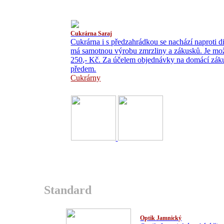
Cukrárna Saraj
Cukrárna i s předzahrádkou se nachází naproti di
má samotnou výrobu zmrzliny a zákusků. Je mož
250,- Kč. Za účelem objednávky na domácí záku
předem.
Cukrárny
Standard
Optik Jamnický