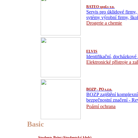
BATEO spol.s r.o.
Servis pro úklidové firmy,
sytémy výrobní firmy, škol
Drogerie a chemie
ELVIS
Identifikační, docházkové
Elektronické přístroje a za
BOZP - PO s.r.o.
BOZP zajištění komplexních
bezpečnostní značení - Rev
Poární ochrana
Basic
Students Point (Studentský klub)..