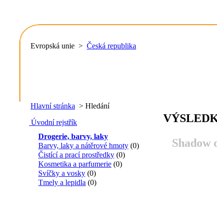
Evropská unie >
Česká republika
Hlavní stránka
> Hledání
VÝSLEDK
Úvodní rejstřík
Drogerie, barvy, laky
Shadow o
Barvy, laky a nátěrové hmoty
(0)
Čistící a prací prostředky
(0)
Kosmetika a parfumerie
(0)
Svíčky a vosky
(0)
Tmely a lepidla
(0)