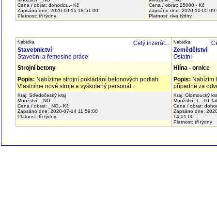
Cena / obrat: dohodou,- Kč
Cena / obrat: 25000,- Kč
Zapsáno dne: 2020-10-15 18:51:00
Zapsáno dne: 2020-10-05 09
Platnost: tři týdny
Platnost: dva týdny
Nabídka
Celý inzerát...
Nabídka
Ce
Stavebnictví
Zemědělství
Stavební a řemeslné práce
Ostatní
Strojní betony
Hlína - ornice
Popis:
Nabízíme strojní pokládání betonových podlah.
Popis:
Nabízím 
Vlastníme nové stroje a vyškolený personál...
případně za odvo
Kraj: Středočeský kraj
Kraj: Olomoucký kra
Množství: _NO
Množství: 1 - 10 Ta
Cena / obrat: _NO,- Kč
Cena / obrat: doho
Zapsáno dne: 2020-07-14 11:59:00
Zapsáno dne: 202
Platnost: tři týdny
14:01:00
Platnost: tři týdny