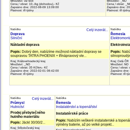
Množství: viz text
Množství: _NO
Cena / obrat: 10,-/kg (dohodou),- Kč
Cena / obrat: _N
Zapsáno dne: 2022-08-09 13:09:00
Zapsáno dne: 20
Platnost: tři týdny
Platnost: tři týdn
Nabídka
Celý inzerát...
Nabídka
Doprava
Řemesla
Silniční
Elektromont
Nákladní doprava
Elektroinst
Popis:
Dobrý den, nabízíme možnost nákladní dopravy se
Popis:
Nabíz
soupravou TATRA PHOENIX + třínápravový vle...
silnoproudý
Kraj: Královehradecký kraj
Kraj: Celá ČR
Množství: _NO
Množství: NO
Cena / obrat: 35 Kč/km,- Kč
Cena / obrat: 
Zapsáno dne: 2022-02-01 08:42:00
Zapsáno dne:
Platnost: tři týdny
Platnost: tři t
Nabídka
Celý inzerát...
Nabídka
Průmysl
Řemesla
Hutnictví
Instalatérství a topenářství
Prodej přebytečného
Instalatérské práce
hutního materiálu
Popis:
Nabízím veškeré instalaterské a topená
Popis:
Jäckl 30/30/2...
výměny baterie, až po velké projekt...
Kraj: Středočeský kraj
Kraj: Moravskoslezský kraj