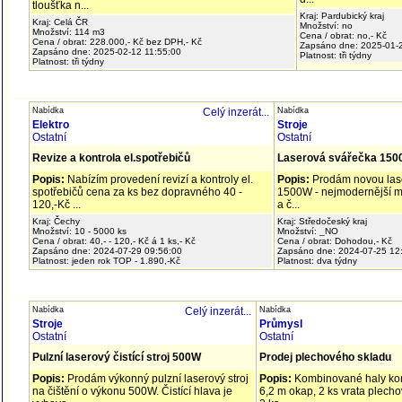
tloušťka n...
Kraj: Pardubický kraj
Kraj: Celá ČR
Množství: no
Množství: 114 m3
Cena / obrat: no,- Kč
Cena / obrat: 228.000,- Kč bez DPH,- Kč
Zapsáno dne: 2025-01-
Zapsáno dne: 2025-02-12 11:55:00
Platnost: tři týdny
Platnost: tři týdny
Nabídka
Celý inzerát...
Nabídka
Elektro
Stroje
Ostatní
Ostatní
Revize a kontrola el.spotřebičů
Laserová svářečka 150
Popis:
Nabízím provedení revizí a kontroly el.
Popis:
Prodám novou las
spotřebičů cena za ks bez dopravného 40 -
1500W - nejmodernější m
120,-Kč ...
a č...
Kraj: Čechy
Kraj: Středočeský kraj
Množství: 10 - 5000 ks
Množství: _NO
Cena / obrat: 40,- - 120,- Kč á 1 ks,- Kč
Cena / obrat: Dohodou,- Kč
Zapsáno dne: 2024-07-29 09:56:00
Zapsáno dne: 2024-07-25 12
Platnost: jeden rok TOP - 1.890,-Kč
Platnost: dva týdny
Nabídka
Celý inzerát...
Nabídka
Stroje
Průmysl
Ostatní
Ostatní
Pulzní laserový čistící stroj 500W
Prodej plechového skladu
Popis:
Prodám výkonný pulzní laserový stroj
Popis:
Kombinované haly komb
na čištění o výkonu 500W. Čistící hlava je
6,2 m okap, 2 ks vrata plech