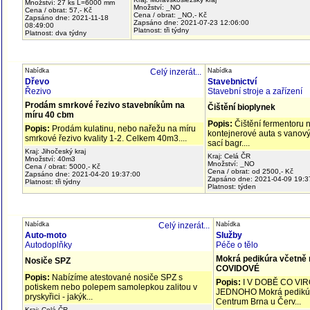
Množství: 27 ks L=6000 mm
Množství: _NO
Cena / obrat: 57,- Kč
Cena / obrat: _NO,- Kč
Zapsáno dne: 2021-11-18
Zapsáno dne: 2021-07-23 12:06:00
08:49:00
Platnost: tři týdny
Platnost: dva týdny
Nabídka
Celý inzerát...
Nabídka
Dřevo
Stavebnictví
Řezivo
Stavební stroje a zařízení
Prodám smrkové řezivo stavebníkům na
Čištění bioplynek
míru 40 cbm
Popis:
Čištění fermentoru 
Popis:
Prodám kulatinu, nebo nařežu na míru
kontejnerové auta s vanov
smrkové řezivo kvality 1-2. Celkem 40m3....
sací bagr....
Kraj: Jihočeský kraj
Kraj: Celá ČR
Množství: 40m3
Množství: _NO
Cena / obrat: 5000,- Kč
Cena / obrat: od 2500,- Kč
Zapsáno dne: 2021-04-20 19:37:00
Zapsáno dne: 2021-04-09 19:3
Platnost: tři týdny
Platnost: týden
Nabídka
Celý inzerát...
Nabídka
Auto-moto
Služby
Autodoplňky
Péče o tělo
Mokrá pedikúra včetně 
Nosiče SPZ
COVIDOVÉ
Popis:
Nabízíme atestované nosiče SPZ s
Popis:
I V DOBĚ CO VI
potiskem nebo polepem samolepkou zalitou v
JEDNOHO Mokrá pedikúr
pryskyřici - jakýk...
Centrum Brna u Červ...
Kraj: Celá ČR