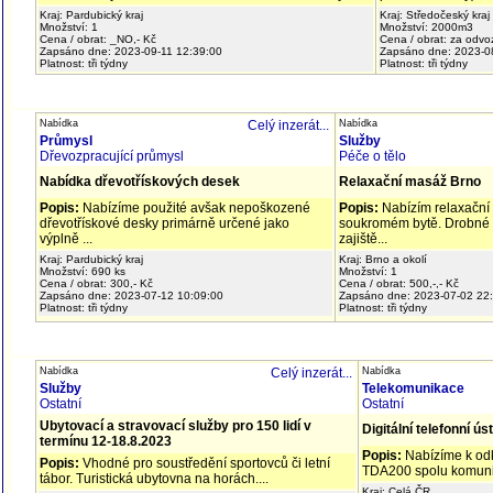
Kraj: Pardubický kraj
Kraj: Středočeský kraj
Množství: 1
Množství: 2000m3
Cena / obrat: _NO,- Kč
Cena / obrat: za odvo
Zapsáno dne: 2023-09-11 12:39:00
Zapsáno dne: 2023-0
Platnost: tři týdny
Platnost: tři týdny
Nabídka
Celý inzerát...
Nabídka
Průmysl
Služby
Dřevozpracující průmysl
Péče o tělo
Nabídka dřevotřískových desek
Relaxační masáž Brno
Popis:
Nabízíme použité avšak nepoškozené
Popis:
Nabízím relaxační
dřevotřískové desky primárně určené jako
soukromém bytě. Drobné o
výplně ...
zajiště...
Kraj: Pardubický kraj
Kraj: Brno a okolí
Množství: 690 ks
Množství: 1
Cena / obrat: 300,- Kč
Cena / obrat: 500,-,- Kč
Zapsáno dne: 2023-07-12 10:09:00
Zapsáno dne: 2023-07-02 22
Platnost: tři týdny
Platnost: tři týdny
Nabídka
Celý inzerát...
Nabídka
Služby
Telekomunikace
Ostatní
Ostatní
Ubytovací a stravovací služby pro 150 lidí v
Digitální telefonní ú
termínu 12-18.8.2023
Popis:
Nabízíme k odk
Popis:
Vhodné pro soustředění sportovců či letní
TDA200 spolu komunik
tábor. Turistická ubytovna na horách....
Kraj: Celá ČR