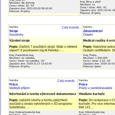
Kraj: Brno a okolí
Množství: dle dohody
Množství: 1x
Cena / obrat: 30,- Kč
Cena / obrat: 460,- Kč
Zapsáno dne: 2021-02-03 08:42:00
Zapsáno dne: 2021-02-02 1
Platnost: tři týdny
Platnost: tři týdny
Nabídka
Celý inzerát...
Nabídka
Stroje
Zdravotnictví
Soustruhy
Ostatní
Výrobní stroje
Medical roušky 4-vrst
Popis:
Dalších 7 použitých strojů. Máte o některé
Popis:
Nabízíme jednor
zájem? S pozdravem ing.M.Pelinka -- ...
českým certifikátem. S
Kraj: Pardubický kraj
Kraj: Praha
Množství: viz nabidka
Množství: 1.500.000
Cena / obrat: viz nabidka,- Kč
Cena / obrat: 2,10,- Kč
Zapsáno dne: 2020-11-17 13:42:00
Zapsáno dne: 2020-10-16
Platnost: tři týdny
Platnost: týden
Nabídka
Celý inzerát...
Nabídka
Práce
Práce
Vedlejší příjem
Práce u zaměstnavatele
Návrhování a tvorba výkresové dokumentace
Hledáme kuchaře
Popis:
nabízím návrhy a tvorbu jakýchkoli
Popis:
Do restaurace v C
součástí a sestav vytvořených v 3D programu
kuchaře. Pro více informa
SolidWorks. ...
666 141....
Kraj: Královehradecký kraj
Kraj: Středočeský kraj
Množství: _NO
Množství: _NO