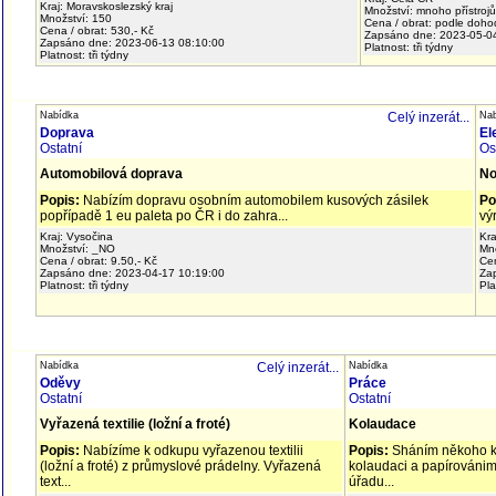
Kraj: Moravskoslezský kraj
Množství: mnoho přístroj
Množství: 150
Cena / obrat: podle doho
Cena / obrat: 530,- Kč
Zapsáno dne: 2023-05-0
Zapsáno dne: 2023-06-13 08:10:00
Platnost: tři týdny
Platnost: tři týdny
Nabídka
Celý inzerát...
Na
Doprava
El
Ostatní
Os
Automobilová doprava
No
Popis:
Nabízím dopravu osobním automobilem kusových zásilek
Po
popřípadě 1 eu paleta po ČR i do zahra...
vý
Kraj: Vysočina
Kra
Množství: _NO
Mno
Cena / obrat: 9.50,- Kč
Cen
Zapsáno dne: 2023-04-17 10:19:00
Za
Platnost: tři týdny
Pla
Nabídka
Celý inzerát...
Nabídka
Oděvy
Práce
Ostatní
Ostatní
Vyřazená textilie (ložní a froté)
Kolaudace
Popis:
Nabízíme k odkupu vyřazenou textilii
Popis:
Sháním někoho k
(ložní a froté) z průmyslové prádelny. Vyřazená
kolaudaci a papírovánim
text...
úřadu...