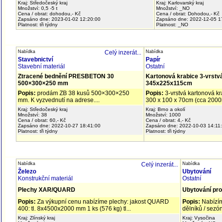
Kraj: Středočeský kraj
Kraj: Karlovarský kraj
Množství: 0,5 -5 t
Množství: _NO
Cena / obrat: dohodou,- Kč
Cena / obrat: Dohodou,- Kč
Zapsáno dne: 2023-01-02 12:20:00
Zapsáno dne: 2022-12-05 1
Platnost: tři týdny
Platnost: _NO
Nabídka
Celý inzerát...
Nabídka
Stavebnictví
Papír
Stavební materiál
Ostatní
Ztracené bednění PRESBETON 30
Kartonová krabice 3-vrs
500×300×250 mm
345x225x115cm
Popis:
prodám ZB 38 kusů 500×300×250
Popis:
3-vrstvá kartonová k
mm. K vyzvednutí na adrese....
300 x 100 x 70cm (cca 2000k
Kraj: Středočeský kraj
Kraj: Brno a okolí
Množství: 38
Množství: 1000
Cena / obrat: 60,- Kč
Cena / obrat: 4,- Kč
Zapsáno dne: 2022-10-27 18:41:00
Zapsáno dne: 2022-10-03 14:11
Platnost: tři týdny
Platnost: tři týdny
Nabídka
Celý inzerát...
Nabídka
Železo
Ubytování
Konstrukční materiál
Ostatní
Plechy XAR/QUARD
Ubytování pro
Popis:
Za výkupní cenu nabízíme plechy: jakost QUARD
Popis:
Nabízím
400: tl. 8x4500x2000 mm 1 ks (576 kg) tl...
dělníků / sezón
Kraj: Zlínský kraj
Kraj: Vysočina