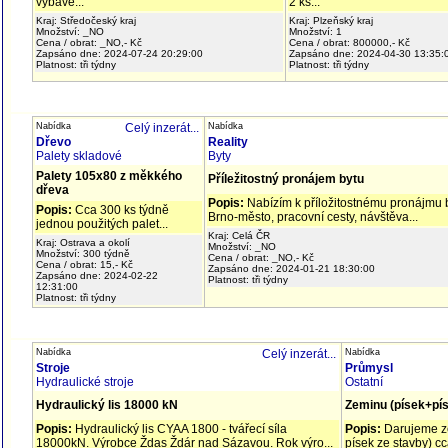
vybave...
2 ks...
Kraj: Středočeský kraj
Kraj: Plzeňský kraj
Množství: _NO
Množství: 1
Cena / obrat: _NO,- Kč
Cena / obrat: 800000,- Kč
Zapsáno dne: 2024-07-24 20:29:00
Zapsáno dne: 2024-04-30 13:35:
Platnost: tři týdny
Platnost: tři týdny
Nabídka
Celý inzerát...
Nabídka
Dřevo
Reality
Palety skladové
Byty
Palety 105x80 z měkkého
Příležitostný pronájem bytu
dřeva
Popis:
Nabízím k příložitostnému pronájmu b
Popis:
Cca 300 ks týdně
Brno-město, pracovní cesty, návštěva...
jednou použitých palet...
Kraj: Celá ČR
Kraj: Ostrava a okolí
Množství: _NO
Množství: 300 týdně
Cena / obrat: _NO,- Kč
Cena / obrat: 15,- Kč
Zapsáno dne: 2024-01-21 18:30:00
Zapsáno dne: 2024-02-22
Platnost: tři týdny
12:31:00
Platnost: tři týdny
Nabídka
Celý inzerát...
Nabídka
Stroje
Průmysl
Hydraulické stroje
Ostatní
Hydraulický lis 18000 kN
Zeminu (písek+pí
Popis:
Hydraulický lis CYAA 1800 - tvářecí síla
Popis:
Darujeme ze
18000kN. Výrobce Ždas Ždár nad Sázavou. Rok výro...
písek ze stavby) c