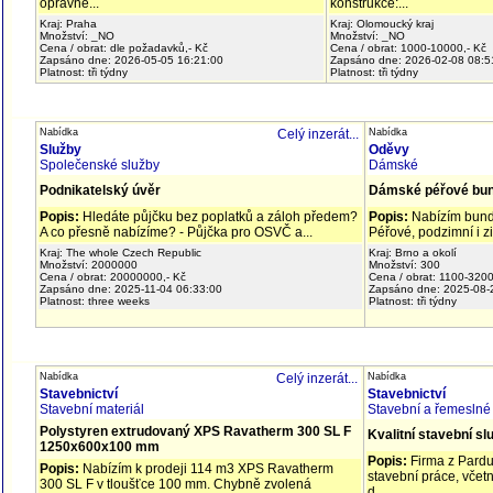
oprávně...
konstrukce:...
Kraj: Praha
Kraj: Olomoucký kraj
Množství: _NO
Množství: _NO
Cena / obrat: dle požadavků,- Kč
Cena / obrat: 1000-10000,- Kč
Zapsáno dne: 2026-05-05 16:21:00
Zapsáno dne: 2026-02-08 08:5
Platnost: tři týdny
Platnost: tři týdny
Nabídka
Celý inzerát...
Nabídka
Služby
Oděvy
Společenské služby
Dámské
Podnikatelský úvěr
Dámské péřové bu
Popis:
Hledáte půjčku bez poplatků a záloh předem?
Popis:
Nabízím bund
A co přesně nabízíme? - Půjčka pro OSVČ a...
Péřové, podzimní i z
Kraj: The whole Czech Republic
Kraj: Brno a okolí
Množství: 2000000
Množství: 300
Cena / obrat: 20000000,- Kč
Cena / obrat: 1100-3200
Zapsáno dne: 2025-11-04 06:33:00
Zapsáno dne: 2025-08-
Platnost: three weeks
Platnost: tři týdny
Nabídka
Celý inzerát...
Nabídka
Stavebnictví
Stavebnictví
Stavební materiál
Stavební a řemeslné
Polystyren extrudovaný XPS Ravatherm 300 SL F
Kvalitní stavební sl
1250x600x100 mm
Popis:
Firma z Pardu
Popis:
Nabízím k prodeji 114 m3 XPS Ravatherm
stavební práce, včet
300 SL F v tloušťce 100 mm. Chybně zvolená
d...