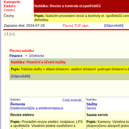
Kategorie:
Elektro
Nabídka: Revize a kontrola el.spotřebičů
Ostatní
Čechy
Popis:
Nabízím provedení revizí a kontroly el. spotřebičů c
dohodou
Zapsano dne: 2024-07-29
Placený TOP zápis
[Odpovědět]
1
|
|
|
2
Placená nabídka
Finance
>
Účetnictví
Nabídka: Finanční a účetní služby
Popis:
Nabízím služby v oblasti účetnictví: -mzdové účetnictví -podvojné účetnictví 
[Odpovědět]
Nabídka
Celý inzerát...
Nabídka
Řemesla
Služby
Elektromontáže a elektroinstalace
Servis
Revize elektro
Sauna servis
Popis:
Provádím revize elektro: instalace, LPS
Popis:
Kameny: Výměna k
a spotřebiče. Vlastním platné osvědčení a
(doporučeno alespoň jedno