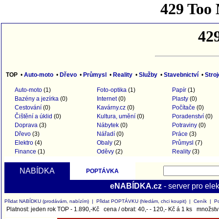
TOP
•
Auto-moto
•
Dřevo
•
Průmysl
•
Reality
•
Služby
•
Stavebnictví
•
Stroj
Auto-moto
(1)
Foto-optika
(1)
Papír
(1)
Bazény a jezírka
(0)
Internet
(0)
Plasty
(0)
Cestování
(0)
Kavárny.cz
(0)
Počítače
(0)
Čištění a úklid
(0)
Kultura, umění
(0)
Poradenství
(0)
Doprava
(3)
Nábytek
(0)
Potraviny
(0)
Dřevo
(3)
Nářadí
(0)
Práce
(3)
Elektro
(4)
Obaly
(2)
Průmysl
(7)
Finance
(1)
Oděvy
(2)
Reality
(3)
NABÍDKA
POPTÁVKA
eNABÍDKA.cz
- server pro ele
Přidat NABÍDKU (prodávám, nabízím)
|
Přidat POPTÁVKU (hledám, chci koupit)
|
Ceník
|
P
Platnost: jeden rok TOP - 1.890,-Kč cena / obrat: 40,- - 120,- Kč á 1 ks množství