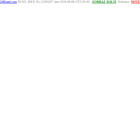
24Board.com
ID:NO_IDEN No.12393397 date:2026-08-08 CET:09:49.
ZOBRAZ DALŠÍ
Reklama:
NOVÉ H