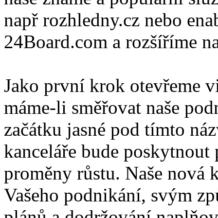
např rozhledny.cz nebo ena
24Board.com a rozšíříme naš
Jako první krok otevřeme v
máme-li směřovat naše podn
začátku jasné pod tímto n
kanceláře bude poskytnout p
proměny růstu. Naše nová k
Vašeho podnikání, svým zp
plánů a dodržování naplňov