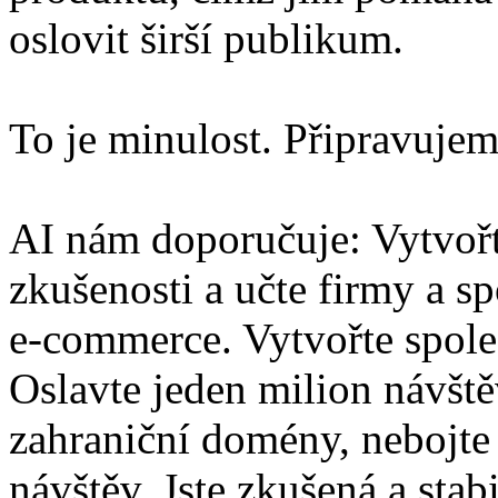
oslovit širší publikum.
To je minulost. Připravujem
AI nám doporučuje: Vytvořte
zkušenosti a učte firmy a s
e-commerce. Vytvořte společ
Oslavte jeden milion návště
zahraniční domény, nebojte 
návštěv. Jste zkušená a stab