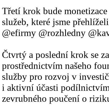
Třetí krok bude monetizac
služeb, které jsme přehlíže
@efirmy @rozhledny @kava
Čtvrtý a poslední krok se z
prostřednictvím našeho fou
služby pro rozvoj v invest
i aktivní účasti podílnictvím
zevrubného poučení o rizik