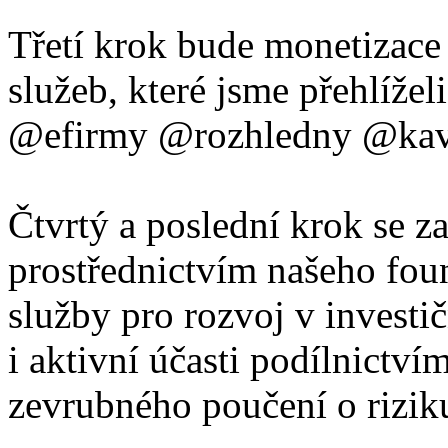
Třetí krok bude monetizac
služeb, které jsme přehlíže
@efirmy @rozhledny @kava
Čtvrtý a poslední krok se z
prostřednictvím našeho fou
služby pro rozvoj v invest
i aktivní účasti podílnictvím
zevrubného poučení o rizik