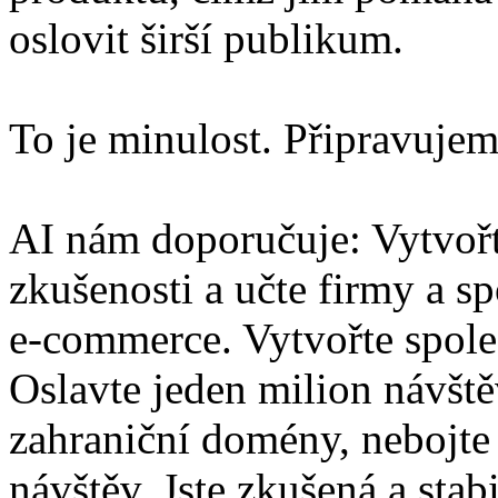
oslovit širší publikum.
To je minulost. Připravujem
AI nám doporučuje: Vytvořte
zkušenosti a učte firmy a s
e-commerce. Vytvořte společ
Oslavte jeden milion návště
zahraniční domény, nebojte 
návštěv. Jste zkušená a stab