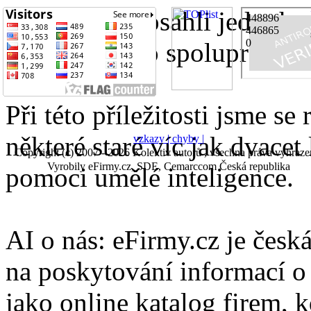
Právě jsme dosáhli jednoho
přijali nového spolupracovn
Při této příležitosti jsme se
některé staré víc jak dvacet 
vzkazy |
chyby |
Copyright (c) 2007 - 2026 Kolektiv autorů , všechna práva vyhraze
Vyrobily eFirmy.cz, SDE, Cemarccom Česká republika
pomoci umělé inteligence.
AI o nás: eFirmy.cz je česká
na poskytování informací o 
jako online katalog firem, 