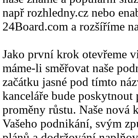
např rozhledny.cz nebo ena
24Board.com a rozšíříme naš
Jako první krok otevřeme v
máme-li směřovat naše podn
začátku jasné pod tímto n
kanceláře bude poskytnout p
proměny růstu. Naše nová k
Vašeho podnikání, svým zp
plánů a dodržování naplňov