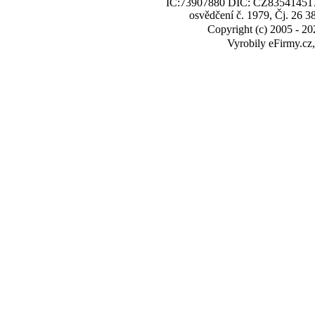
IČ:73907880 DIČ: CZ8354145173,
osvědčení č. 1979, Čj. 26 
Copyright (c) 2005 - 2
Vyrobily eFirmy.c