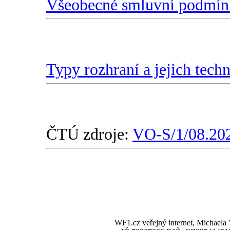
Všeobecné smluvní podmín
Typy rozhraní a jejich tech
ČTÚ zdroje:
VO-S/1/08.20
WF1.cz veřejný internet, Michaela