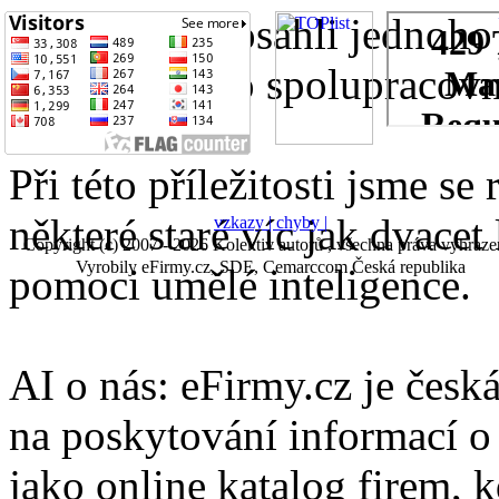
Právě jsme dosáhli jednoho
přijali nového spolupracovn
Při této příležitosti jsme se
některé staré víc jak dvacet 
vzkazy |
chyby |
Copyright (c) 2007 - 2026 Kolektiv autorů , všechna práva vyhraze
Vyrobily eFirmy.cz, SDE, Cemarccom Česká republika
pomoci umělé inteligence.
AI o nás: eFirmy.cz je česká
na poskytování informací o 
jako online katalog firem, 