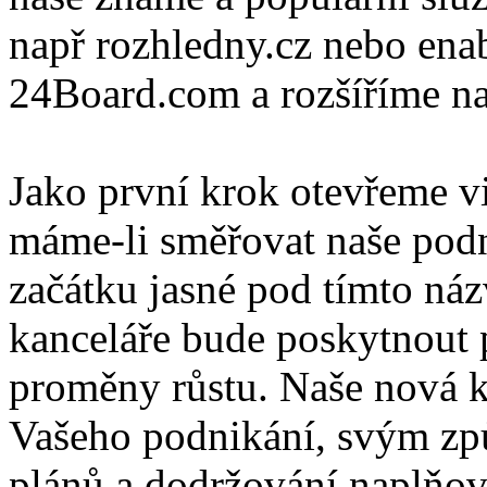
např rozhledny.cz nebo ena
24Board.com a rozšíříme naš
Jako první krok otevřeme v
máme-li směřovat naše podn
začátku jasné pod tímto n
kanceláře bude poskytnout p
proměny růstu. Naše nová k
Vašeho podnikání, svým zp
plánů a dodržování naplňov