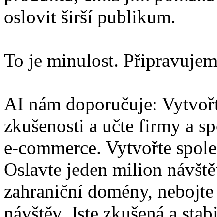
oslovit širší publikum.
To je minulost. Připravujem
AI nám doporučuje: Vytvořte
zkušenosti a učte firmy a s
e-commerce. Vytvořte společ
Oslavte jeden milion návště
zahraniční domény, nebojte 
návštěv. Jste zkušená a stab