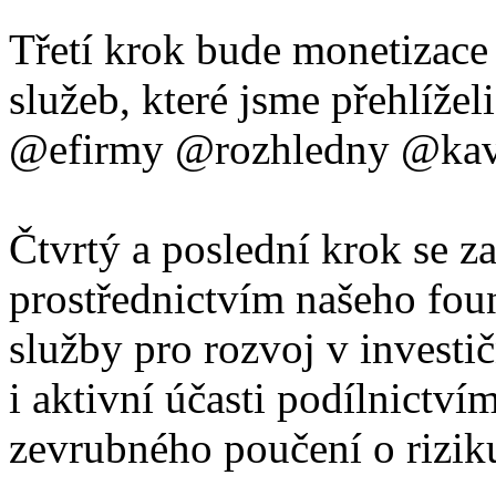
Třetí krok bude monetizac
služeb, které jsme přehlíže
@efirmy @rozhledny @kava
Čtvrtý a poslední krok se z
prostřednictvím našeho fou
služby pro rozvoj v invest
i aktivní účasti podílnictvím
zevrubného poučení o rizik